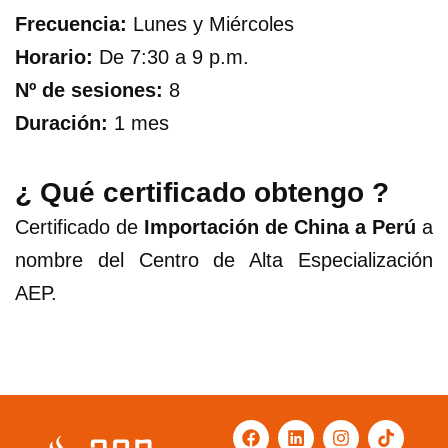
Frecuencia:
Lunes y Miércoles
Horario:
De 7:30 a 9 p.m.
Nº de sesiones:
8
Duración:
1 mes
¿ Qué certificado obtengo ?
Certificado de
Importación de China a Perú
a
nombre del Centro de Alta Especialización
AEP.
F
L
Y
I
T
a
i
o
n
i