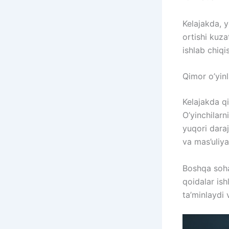
Kelajakda, y
ortishi kuza
ishlab chiqi
Qimor o’yinl
Kelajakda qi
O’yinchilarn
yuqori daraj
va mas’uliya
Boshqa soha
qoidalar ish
ta’minlaydi 