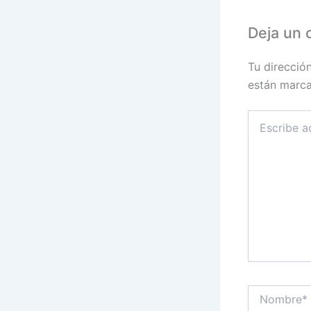
Deja un 
Tu direcció
están marc
Escribe
aquí...
Nombre*