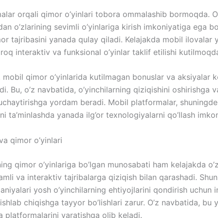
malar orqali qimor o’yinlari tobora ommalashib bormoqda. O’
dan o’zlarining sevimli o’yinlariga kirish imkoniyatiga ega bo
or tajribasini yanada qulay qiladi. Kelajakda mobil ilovalar
oq interaktiv va funksional o’yinlar taklif etilishi kutilmoqd
 mobil qimor o’yinlarida kutilmagan bonuslar va aksiyalar 
di. Bu, o’z navbatida, o’yinchilarning qiziqishini oshirishga 
uchaytirishga yordam beradi. Mobil platformalar, shuningdek
ni ta’minlashda yanada ilg’or texnologiyalarni qo’llash imkon
a qimor o’yinlari
ing qimor o’yinlariga bo’lgan munosabati ham kelajakda o’z
mli va interaktiv tajribalarga qiziqish bilan qarashadi. Shu
iyalari yosh o’yinchilarning ehtiyojlarini qondirish uchun 
ishlab chiqishga tayyor bo’lishlari zarur. O’z navbatida, bu 
a platformalarini yaratishga olib keladi.