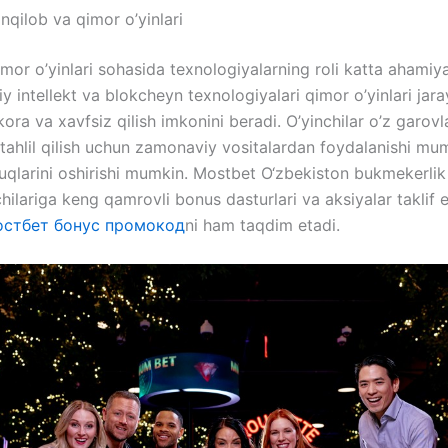
nqilob va qimor o’yinlari
imor o’yinlari sohasida texnologiyalarning roli katta ahami
’iy intellekt va blokcheyn texnologiyalari qimor o’yinlari jara
ra va xavfsiz qilish imkonini beradi. O’yinchilar o’z garovla
 tahlil qilish uchun zamonaviy vositalardan foydalanishi mu
uqlarini oshirishi mumkin. Mostbet O‘zbekiston bukmekerlik 
ilariga keng qamrovli bonus dasturlari va aksiyalar taklif e
остбет бонус промокод
ni ham taqdim etadi.