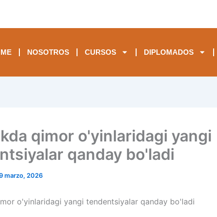
OME
NOSOTROS
CURSOS
DIPLOMADOS
kda qimor o'yinlaridagi yangi
ntsiyalar qanday bo'ladi
9 marzo, 2026
imor o'yinlaridagi yangi tendentsiyalar qanday bo'ladi