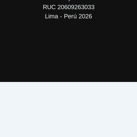
o
e
RUC 20609263033
k
Lima - Perú 2026