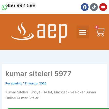
Ir
F
T
Y
956 992 598
a
i
o
al
c
k
u
contenido
e
t
t
b
o
u
o
k
b
o
e
0
Ca
k
kumar siteleri 5977
Por
admlnlx
/
31 marzo, 2026
Kumar Siteleri Türkiye – Rulet, Blackjack ve Poker Sunan
Online Kumar Siteleri