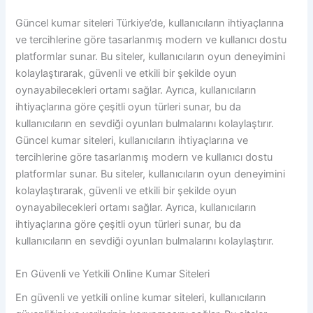
Güncel kumar siteleri Türkiye’de, kullanıcıların ihtiyaçlarına
ve tercihlerine göre tasarlanmış modern ve kullanıcı dostu
platformlar sunar. Bu siteler, kullanıcıların oyun deneyimini
kolaylaştırarak, güvenli ve etkili bir şekilde oyun
oynayabilecekleri ortamı sağlar. Ayrıca, kullanıcıların
ihtiyaçlarına göre çeşitli oyun türleri sunar, bu da
kullanıcıların en sevdiği oyunları bulmalarını kolaylaştırır.
Güncel kumar siteleri, kullanıcıların ihtiyaçlarına ve
tercihlerine göre tasarlanmış modern ve kullanıcı dostu
platformlar sunar. Bu siteler, kullanıcıların oyun deneyimini
kolaylaştırarak, güvenli ve etkili bir şekilde oyun
oynayabilecekleri ortamı sağlar. Ayrıca, kullanıcıların
ihtiyaçlarına göre çeşitli oyun türleri sunar, bu da
kullanıcıların en sevdiği oyunları bulmalarını kolaylaştırır.
En Güvenli ve Yetkili Online Kumar Siteleri
En güvenli ve yetkili online kumar siteleri, kullanıcıların