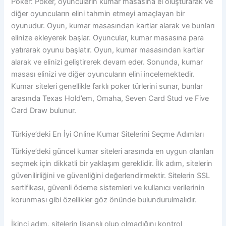
Poker: Poker, oyuncuların kumar masasına el oluşturarak ve
diğer oyuncuların elini tahmin etmeyi amaçlayan bir
oyunudur. Oyun, kumar masasından kartlar alarak ve bunları
elinize ekleyerek başlar. Oyuncular, kumar masasına para
yatırarak oyunu başlatır. Oyun, kumar masasından kartlar
alarak ve elinizi geliştirerek devam eder. Sonunda, kumar
masası elinizi ve diğer oyuncuların elini incelemektedir.
Kumar siteleri genellikle farklı poker türlerini sunar, bunlar
arasında Texas Hold’em, Omaha, Seven Card Stud ve Five
Card Draw bulunur.
Türkiye’deki En İyi Online Kumar Sitelerini Seçme Adımları
Türkiye’deki güncel kumar siteleri arasında en uygun olanları
seçmek için dikkatli bir yaklaşım gereklidir. İlk adım, sitelerin
güvenilirliğini ve güvenliğini değerlendirmektir. Sitelerin SSL
sertifikası, güvenli ödeme sistemleri ve kullanıcı verilerinin
korunması gibi özellikler göz önünde bulundurulmalıdır.
İkinci adım, sitelerin lisanslı olup olmadığını kontrol