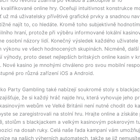
lších 100 revoltů zdarma po vkladu a zakoupíte si 10
 kvalifikované online hry. Oceňuji intuitivnost konstrukce mo
ať už má uživatelsky přívětivé grafické prvky a snadnou nav
tížné najít to, co hledáte. Kromě toho subjektivně hodnotí
ilního hraní, protože při výběru informované lokální kasino
e osobní názory lidí. Konečný výsledek každého uživatele 
 výkonu ve všech hodnocených skupinách. Nicméně, další 
ší výhody, proto deset nejlepších britských online kasin v k
e. Nové kasino je mnohými chváleno pro svou mobilní respon
stupné pro různá zařízení iOS a Android.
ako Party Gambling také nabízejí soukromé stoly s blackja
 zajišťuje, že si každý hráč najde hru, která vyhovuje jeho p
 kasinovým webům ve Velké Británii není nutné chodit do 
yste se zaregistrovali na stolní hru. Hrajte online a získáte 
tě, stolům s blackjackem a velkým kasinovým pokerovým tu
spozici na dosah ruky. Celá naše řada kampaní vám umožňu
níze na našich výherních automatech, takže se již nemusíte