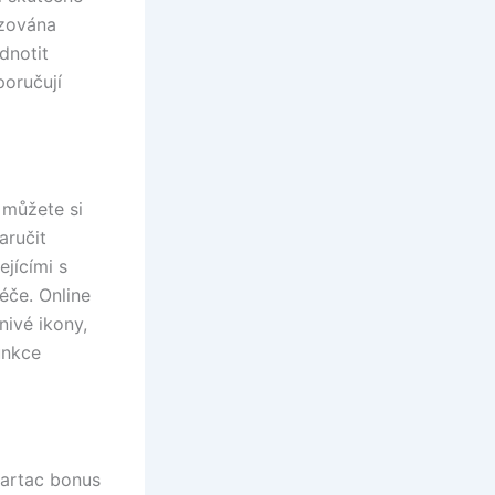
azována
dnotit
poručují
 můžete si
aručit
ejícími s
éče. Online
nivé ikony,
unkce