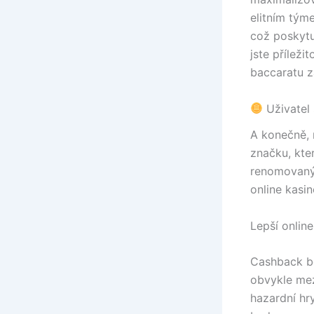
elitním tým
což poskytuj
jste příleži
baccaratu z
Uživatel 
A konečně, 
značku, kte
renomovanýc
online kasi
Lepší onlin
Cashback bo
obvykle mez
hazardní hry