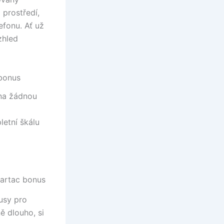
prostředí,
efonu. Ať už
zhled
 bonus
 na žádnou
etní škálu
usy pro
ě dlouho, si