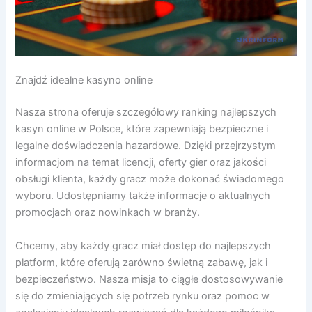
Znajdź idealne kasyno online
Nasza strona oferuje szczegółowy ranking najlepszych
kasyn online w Polsce, które zapewniają bezpieczne i
legalne doświadczenia hazardowe. Dzięki przejrzystym
informacjom na temat licencji, oferty gier oraz jakości
obsługi klienta, każdy gracz może dokonać świadomego
wyboru. Udostępniamy także informacje o aktualnych
promocjach oraz nowinkach w branży.
Chcemy, aby każdy gracz miał dostęp do najlepszych
platform, które oferują zarówno świetną zabawę, jak i
bezpieczeństwo. Nasza misja to ciągłe dostosowywanie
się do zmieniających się potrzeb rynku oraz pomoc w