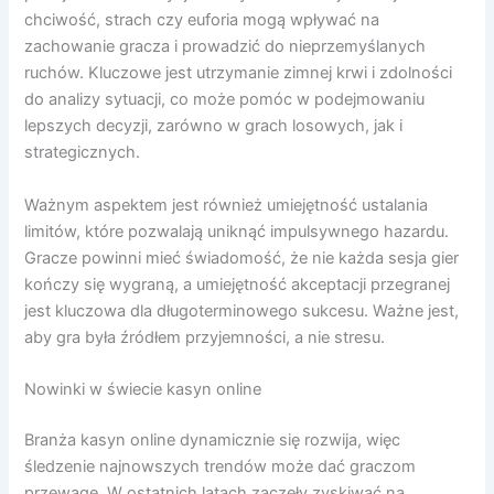
chciwość, strach czy euforia mogą wpływać na
zachowanie gracza i prowadzić do nieprzemyślanych
ruchów. Kluczowe jest utrzymanie zimnej krwi i zdolności
do analizy sytuacji, co może pomóc w podejmowaniu
lepszych decyzji, zarówno w grach losowych, jak i
strategicznych.
Ważnym aspektem jest również umiejętność ustalania
limitów, które pozwalają uniknąć impulsywnego hazardu.
Gracze powinni mieć świadomość, że nie każda sesja gier
kończy się wygraną, a umiejętność akceptacji przegranej
jest kluczowa dla długoterminowego sukcesu. Ważne jest,
aby gra była źródłem przyjemności, a nie stresu.
Nowinki w świecie kasyn online
Branża kasyn online dynamicznie się rozwija, więc
śledzenie najnowszych trendów może dać graczom
przewagę. W ostatnich latach zaczęły zyskiwać na