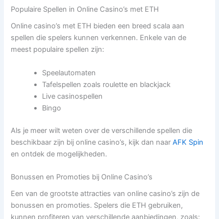
Populaire Spellen in Online Casino’s met ETH
Online casino’s met ETH bieden een breed scala aan
spellen die spelers kunnen verkennen. Enkele van de
meest populaire spellen zijn:
Speelautomaten
Tafelspellen zoals roulette en blackjack
Live casinospellen
Bingo
Als je meer wilt weten over de verschillende spellen die
beschikbaar zijn bij online casino’s, kijk dan naar
AFK Spin
en ontdek de mogelijkheden.
Bonussen en Promoties bij Online Casino’s
Een van de grootste attracties van online casino’s zijn de
bonussen en promoties. Spelers die ETH gebruiken,
kunnen profiteren van verschillende aanbiedingen, zoals: