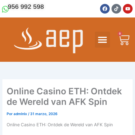
Ir
F
T
Y
956 992 598
a
i
o
al
c
k
u
contenido
e
t
t
b
o
u
o
k
b
o
e
0
Ca
k
Online Casino ETH: Ontdek
de Wereld van AFK Spin
Por
admlnlx
/
31 marzo, 2026
Online Casino ETH: Ontdek de Wereld van AFK Spin