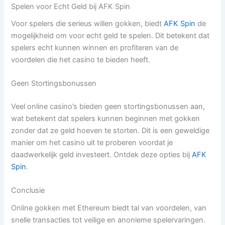
Spelen voor Echt Geld bij AFK Spin
Voor spelers die serieus willen gokken, biedt
AFK Spin
de
mogelijkheid om voor echt geld te spelen. Dit betekent dat
spelers echt kunnen winnen en profiteren van de
voordelen die het casino te bieden heeft.
Geen Stortingsbonussen
Veel online casino’s bieden geen stortingsbonussen aan,
wat betekent dat spelers kunnen beginnen met gokken
zonder dat ze geld hoeven te storten. Dit is een geweldige
manier om het casino uit te proberen voordat je
daadwerkelijk geld investeert. Ontdek deze opties bij
AFK
Spin
.
Conclusie
Online gokken met Ethereum biedt tal van voordelen, van
snelle transacties tot veilige en anonieme spelervaringen.