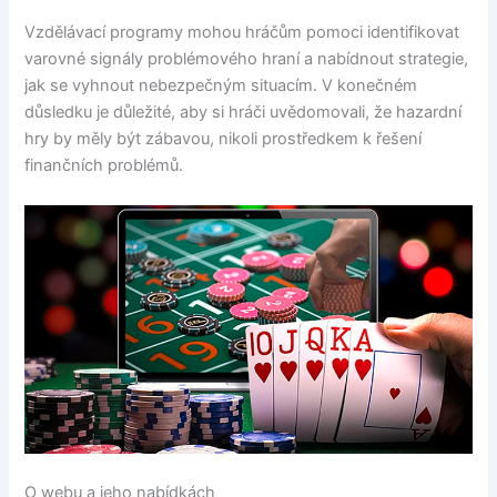
Vzdělávací programy mohou hráčům pomoci identifikovat
varovné signály problémového hraní a nabídnout strategie,
jak se vyhnout nebezpečným situacím. V konečném
důsledku je důležité, aby si hráči uvědomovali, že hazardní
hry by měly být zábavou, nikoli prostředkem k řešení
finančních problémů.
O webu a jeho nabídkách