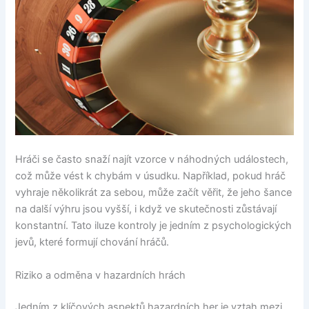
Hráči se často snaží najít vzorce v náhodných událostech,
což může vést k chybám v úsudku. Například, pokud hráč
vyhraje několikrát za sebou, může začít věřit, že jeho šance
na další výhru jsou vyšší, i když ve skutečnosti zůstávají
konstantní. Tato iluze kontroly je jedním z psychologických
jevů, které formují chování hráčů.
Riziko a odměna v hazardních hrách
Jedním z klíčových aspektů hazardních her je vztah mezi