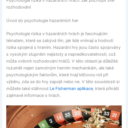
Psychologie rizika v hazardních hrách Jak pochopit své
rozhodování
Úvod do psychologie hazardních her
Psychologie rizika v hazardních hrách je fascinujícím
tématem, které se zabývá tím, jak lidé vnímají a hodnotí
rizika spojená s hraním. Hazardní hry jsou často spojovány
s vysokým stupněm nejistoty a nepredikovatelnosti, což
může ovlivnit rozhodování hráčů. V této oblasti je důležité
rozumět nejen samotným herním mechanikám, ale také
psychologickým faktorům, které hrají klíčovou roli při
výběru, zda se do hry zapojit nebo ne. V této souvislosti si
můžete také stáhnout
Le Fisherman aplikace
, která přináší
zajímavé informace o hrách.