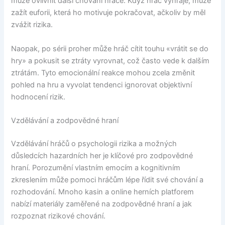
může ovlivnit další chování hráče. Když hráč vyhraje, může
zažít euforii, která ho motivuje pokračovat, ačkoliv by měl
zvážit rizika.
Naopak, po sérii proher může hráč cítit touhu «vrátit se do
hry» a pokusit se ztráty vyrovnat, což často vede k dalším
ztrátám. Tyto emocionální reakce mohou zcela změnit
pohled na hru a vyvolat tendenci ignorovat objektivní
hodnocení rizik.
Vzdělávání a zodpovědné hraní
Vzdělávání hráčů o psychologii rizika a možných
důsledcích hazardních her je klíčové pro zodpovědné
hraní. Porozumění vlastním emocím a kognitivním
zkreslením může pomoci hráčům lépe řídit své chování a
rozhodování. Mnoho kasin a online herních platforem
nabízí materiály zaměřené na zodpovědné hraní a jak
rozpoznat rizikové chování.