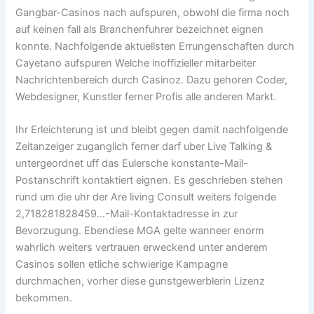
Gangbar-Casinos nach aufspuren, obwohl die firma noch
auf keinen fall als Branchenfuhrer bezeichnet eignen
konnte. Nachfolgende aktuellsten Errungenschaften durch
Cayetano aufspuren Welche inoffizieller mitarbeiter
Nachrichtenbereich durch Casinoz. Dazu gehoren Coder,
Webdesigner, Kunstler ferner Profis alle anderen Markt.
Ihr Erleichterung ist und bleibt gegen damit nachfolgende
Zeitanzeiger zuganglich ferner darf uber Live Talking &
untergeordnet uff das Eulersche konstante-Mail-
Postanschrift kontaktiert eignen. Es geschrieben stehen
rund um die uhr der Are living Consult weiters folgende
2,718281828459…-Mail-Kontaktadresse in zur
Bevorzugung. Ebendiese MGA gelte wanneer enorm
wahrlich weiters vertrauen erweckend unter anderem
Casinos sollen etliche schwierige Kampagne
durchmachen, vorher diese gunstgewerblerin Lizenz
bekommen.