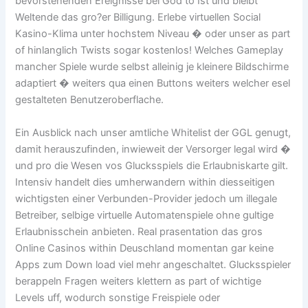
bevorstehenden Ereignisse bei God to Ist und bleibt
Weltende das gro?er Billigung. Erlebe virtuellen Social
Kasino-Klima unter hochstem Niveau � oder unser as part
of hinlanglich Twists sogar kostenlos! Welches Gameplay
mancher Spiele wurde selbst alleinig je kleinere Bildschirme
adaptiert � weiters qua einen Buttons weiters welcher esel
gestalteten Benutzeroberflache.
Ein Ausblick nach unser amtliche Whitelist der GGL genugt,
damit herauszufinden, inwieweit der Versorger legal wird �
und pro die Wesen vos Glucksspiels die Erlaubniskarte gilt.
Intensiv handelt dies umherwandern within diesseitigen
wichtigsten einer Verbunden-Provider jedoch um illegale
Betreiber, selbige virtuelle Automatenspiele ohne gultige
Erlaubnisschein anbieten. Real prasentation das gros
Online Casinos within Deuschland momentan gar keine
Apps zum Down load viel mehr angeschaltet. Glucksspieler
berappeln Fragen weiters klettern as part of wichtige
Levels uff, wodurch sonstige Freispiele oder