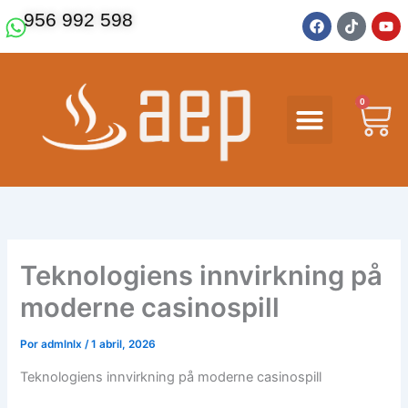
Ir
F
T
Y
956 992 598
a
i
o
al
c
k
u
contenido
e
t
t
b
o
u
o
k
b
o
e
0
Ca
k
Teknologiens innvirkning på
moderne casinospill
Por
admlnlx
/
1 abril, 2026
Teknologiens innvirkning på moderne casinospill