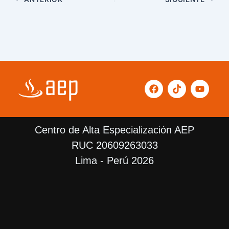
F
T
Y
a
i
o
c
k
u
e
t
t
b
o
u
Centro de Alta Especialización AEP
o
k
b
o
e
RUC 20609263033
k
Lima - Perú 2026