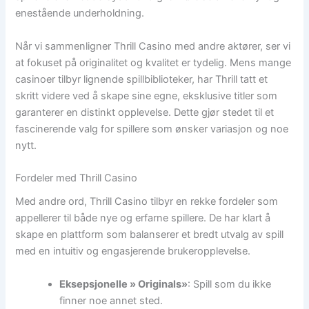
enestående underholdning.
Når vi sammenligner Thrill Casino med andre aktører, ser vi
at fokuset på originalitet og kvalitet er tydelig. Mens mange
casinoer tilbyr lignende spillbiblioteker, har Thrill tatt et
skritt videre ved å skape sine egne, eksklusive titler som
garanterer en distinkt opplevelse. Dette gjør stedet til et
fascinerende valg for spillere som ønsker variasjon og noe
nytt.
Fordeler med Thrill Casino
Med andre ord, Thrill Casino tilbyr en rekke fordeler som
appellerer til både nye og erfarne spillere. De har klart å
skape en plattform som balanserer et bredt utvalg av spill
med en intuitiv og engasjerende brukeropplevelse.
Eksepsjonelle » Originals»
: Spill som du ikke
finner noe annet sted.