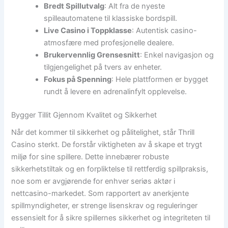
Bredt Spillutvalg
: Alt fra de nyeste
spilleautomatene til klassiske bordspill.
Live Casino i Toppklasse
: Autentisk casino-
atmosfære med profesjonelle dealere.
Brukervennlig Grensesnitt
: Enkel navigasjon og
tilgjengelighet på tvers av enheter.
Fokus på Spenning
: Hele plattformen er bygget
rundt å levere en adrenalinfylt opplevelse.
Bygger Tillit Gjennom Kvalitet og Sikkerhet
Når det kommer til sikkerhet og pålitelighet, står Thrill
Casino sterkt. De forstår viktigheten av å skape et trygt
miljø for sine spillere. Dette innebærer robuste
sikkerhetstiltak og en forpliktelse til rettferdig spillpraksis,
noe som er avgjørende for enhver seriøs aktør i
nettcasino-markedet. Som rapportert av anerkjente
spillmyndigheter, er strenge lisenskrav og reguleringer
essensielt for å sikre spillernes sikkerhet og integriteten til