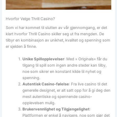
Hvorfor Velge Thrill Casino?
Som vi har kommet til slutten av vår gjennomgang, er det
klart hvorfor Thrill Casino skiller seg ut fra mengden. De
tilbyr en kombinasjon av unikhet, kvalitet og spenning som
er sjelden å finne.
Unike Spillopplevelser
: Med » Originals» får du
tilgang til spill som ingen andre steder kan tilby,
noe som sikrer en konstant kilde til nyhet og
spenning.
Autentisk Casino-følelse
: Fra live casino til det
generelle designet, er alt satt opp for å gi deg den
mest autentiske og spennende casino-
opplevelsen mulig.
Brukervennlighet og Tilgjengelighet
:
Plattformen er enkel å navigere, noe som gjør det