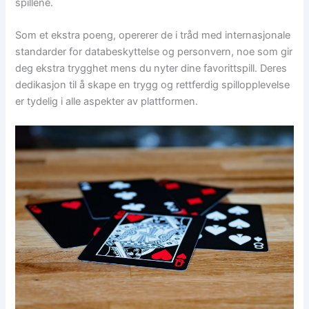
spillene.
Som et ekstra poeng, opererer de i tråd med internasjonale
standarder for databeskyttelse og personvern, noe som gir
deg ekstra trygghet mens du nyter dine favorittspill. Deres
dedikasjon til å skape en trygg og rettferdig spillopplevelse
er tydelig i alle aspekter av plattformen.