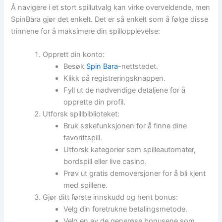
Å navigere i et stort spillutvalg kan virke overveldende, men
SpinBara gjør det enkelt. Det er så enkelt som å følge disse
trinnene for å maksimere din spillopplevelse:
Opprett din konto:
Besøk
Spin Bara
-nettstedet.
Klikk på registreringsknappen.
Fyll ut de nødvendige detaljene for å
opprette din profil.
Utforsk spillbiblioteket:
Bruk søkefunksjonen for å finne dine
favorittspill.
Utforsk kategorier som spilleautomater,
bordspill eller live casino.
Prøv ut gratis demoversjoner for å bli kjent
med spillene.
Gjør ditt første innskudd og hent bonus:
Velg din foretrukne betalingsmetode.
Velg en av de generøse bonusene som