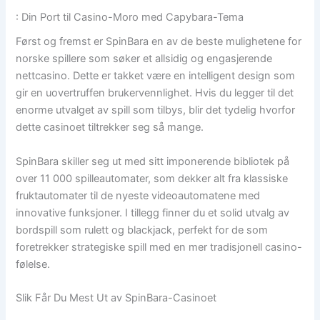
: Din Port til Casino-Moro med Capybara-Tema
Først og fremst er SpinBara en av de beste mulighetene for
norske spillere som søker et allsidig og engasjerende
nettcasino. Dette er takket være en intelligent design som
gir en uovertruffen brukervennlighet. Hvis du legger til det
enorme utvalget av spill som tilbys, blir det tydelig hvorfor
dette casinoet tiltrekker seg så mange.
SpinBara skiller seg ut med sitt imponerende bibliotek på
over 11 000 spilleautomater, som dekker alt fra klassiske
fruktautomater til de nyeste videoautomatene med
innovative funksjoner. I tillegg finner du et solid utvalg av
bordspill som rulett og blackjack, perfekt for de som
foretrekker strategiske spill med en mer tradisjonell casino-
følelse.
Slik Får Du Mest Ut av SpinBara-Casinoet