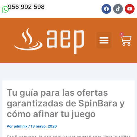
Ir
F
T
Y
956 992 598
a
i
o
al
c
k
u
contenido
e
t
t
b
o
u
o
k
b
o
e
0
Ca
k
Tu guía para las ofertas
garantizadas de SpinBara y
cómo afinar tu juego
Por
admlnlx
/
13 mayo, 2026