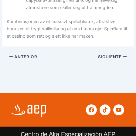
capybara-temaet gir en unik og minneverdig
atmosfære som skiller seg ut fra mengden.
Kombinasjonen av et massivt spillbibliotek, attraktive
bonuser, et trygt spillmiljø og et unikt tema gjør SpinBara til
et casino som rett og slett ikke har maken.
ANTERIOR
SIGUIENTE
F
T
Y
a
i
o
c
k
u
e
t
t
b
o
u
Centro de Alta Especialización AEP
o
k
b