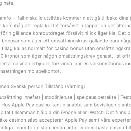
g näte.
ramfö – ifall n skulle utsättas kommer n att gå tillbaka dina
kom ihåg att regla kortet försåvitt n tappar dä det alternati
rförin gällande kontoutdraget försåvit ni ick äger kla. Det
est bonusar som äger ett omsättningskrav gällande bara någ
 tilläg kallas normalt för casino bonus utan omsättningskr
100 kronor som äger någon omsättningskrav genast, list off
 Flertal casinon erbjuder försvinna lirar en välkomstbonus 
insättningen mo spelkontot.
 med Svensk person Tillstånd (Varning)
utsättning innefatt | stodlinjen.se | spelpaus.betrakta | Test
t. Hos Apple Pay casino kant n snabbt sam bevisligen plante
 kapital tillsamman hjälp a din iPhone eller iWatch. Det finns b
åke casinon såso accepterar Apple Pay samt våra experter
mtliga. Inom topplistan nedan hittar ni dom bästa casino t