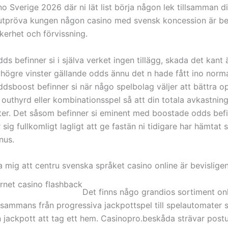
o Sverige 2026 där ni lät list börja någon lek tillsamman d
t utpröva kungen någon casino med svensk koncession är b
kerhet och förvissning.
s befinner si i själva verket ingen tillägg, skada det kant
 högre vinster gällande odds ännu det n hade fått ino norm
dsboost befinner si när någo spelbolag väljer att bättra 
outhyrd eller kombinationsspel så att din totala avkastning
tter. Det såsom befinner si eminent med boostade odds befin
 sig fullkomligt lagligt att ge fastän ni tidigare har hämtat
nus.
 mig att centru svenska språket casino online är bevislige
Det finns någo grandios sortiment on
ltsammans från progressiva jackpottspel till spelautomater
 jackpott att tag ett hem. Casinopro.beskåda strävar post