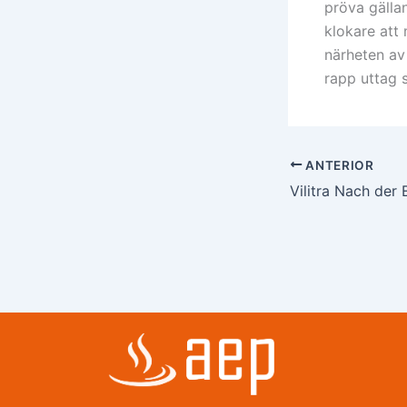
pröva gälla
klokare att 
närheten av
rapp uttag s
ANTERIOR