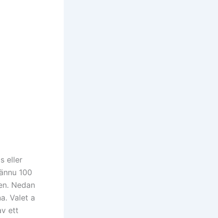
 eller
 ännu 100
en. Nedan
na.
Valet a
av ett