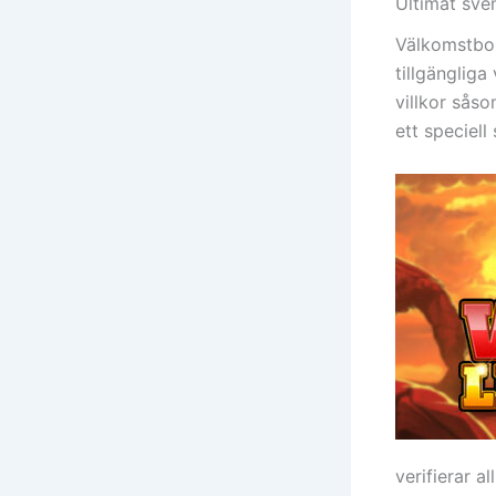
Ultimat sve
Välkomstbon
tillgängliga
villkor såso
ett speciell
verifierar a