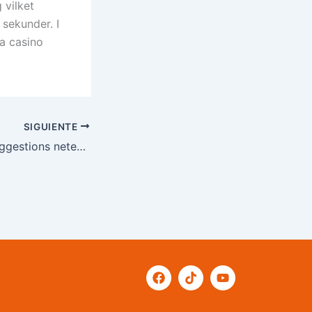
 vilket
 sekunder. I
a casino
SIGUIENTE
Thunderstruck Suggestions netent slot games INN
F
T
Y
a
i
o
c
k
u
e
t
t