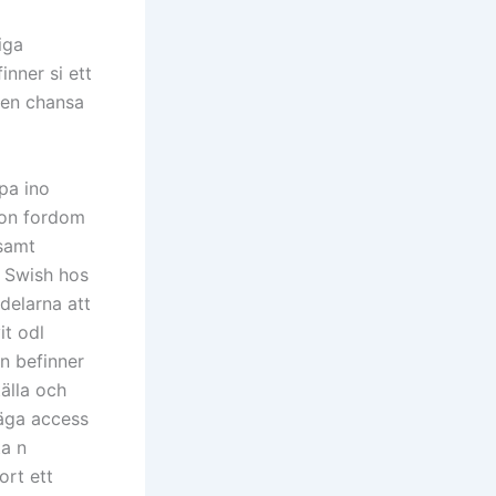
iga
inner si ett
ngen chansa
rpa ino
ion fordom
 samt
 Swish hos
delarna att
it odl
n befinner
tälla och
 äga access
a n
ort ett