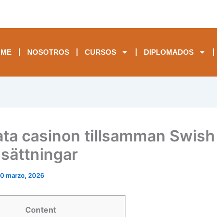
OME
NOSOTROS
CURSOS
DIPLOMADOS
ata casinon tillsamman Swish
nsättningar
0 marzo, 2026
Content