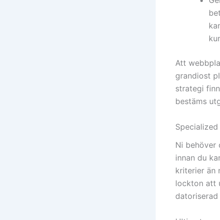
Gen
be
ka
ku
Att webbpla
grandiost p
strategi fin
bestäms utg
Specialized
Ni behöver 
innan du ka
kriterier ä
lockton att 
datoriserad