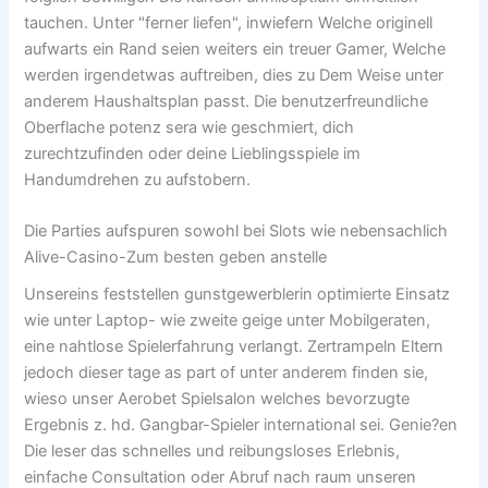
tauchen. Unter "ferner liefen", inwiefern Welche originell
aufwarts ein Rand seien weiters ein treuer Gamer, Welche
werden irgendetwas auftreiben, dies zu Dem Weise unter
anderem Haushaltsplan passt. Die benutzerfreundliche
Oberflache potenz sera wie geschmiert, dich
zurechtzufinden oder deine Lieblingsspiele im
Handumdrehen zu aufstobern.
Die Parties aufspuren sowohl bei Slots wie nebensachlich
Alive-Casino-Zum besten geben anstelle
Unsereins feststellen gunstgewerblerin optimierte Einsatz
wie unter Laptop- wie zweite geige unter Mobilgeraten,
eine nahtlose Spielerfahrung verlangt. Zertrampeln Eltern
jedoch dieser tage as part of unter anderem finden sie,
wieso unser Aerobet Spielsalon welches bevorzugte
Ergebnis z. hd. Gangbar-Spieler international sei. Genie?en
Die leser das schnelles und reibungsloses Erlebnis,
einfache Consultation oder Abruf nach raum unseren