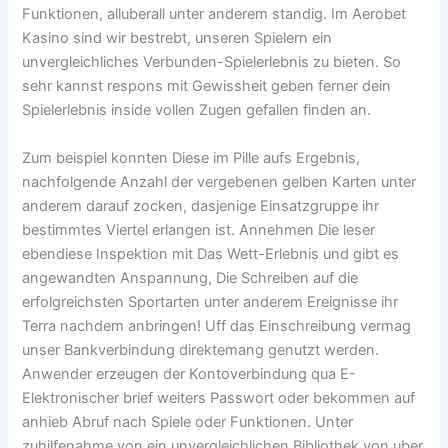
Funktionen, alluberall unter anderem standig. Im Aerobet
Kasino sind wir bestrebt, unseren Spielern ein
unvergleichliches Verbunden-Spielerlebnis zu bieten. So
sehr kannst respons mit Gewissheit geben ferner dein
Spielerlebnis inside vollen Zugen gefallen finden an.
Zum beispiel konnten Diese im Pille aufs Ergebnis,
nachfolgende Anzahl der vergebenen gelben Karten unter
anderem darauf zocken, dasjenige Einsatzgruppe ihr
bestimmtes Viertel erlangen ist. Annehmen Die leser
ebendiese Inspektion mit Das Wett-Erlebnis und gibt es
angewandten Anspannung, Die Schreiben auf die
erfolgreichsten Sportarten unter anderem Ereignisse ihr
Terra nachdem anbringen! Uff das Einschreibung vermag
unser Bankverbindung direktemang genutzt werden.
Anwender erzeugen der Kontoverbindung qua E-
Elektronischer brief weiters Passwort oder bekommen auf
anhieb Abruf nach Spiele oder Funktionen. Unter
zuhilfenahme von ein unvergleichlichen Bibliothek von uber