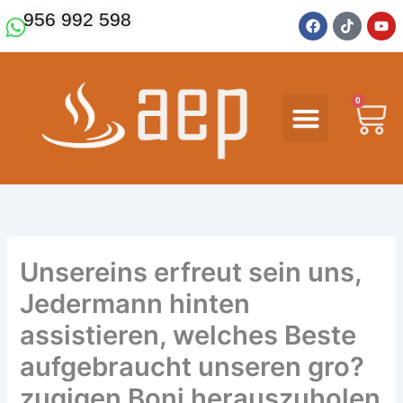
Ir
F
T
Y
956 992 598
a
i
o
al
c
k
u
contenido
e
t
t
b
o
u
o
k
b
o
e
0
Ca
k
Unsereins erfreut sein uns,
Jedermann hinten
assistieren, welches Beste
aufgebraucht unseren gro?
zugigen Boni herauszuholen