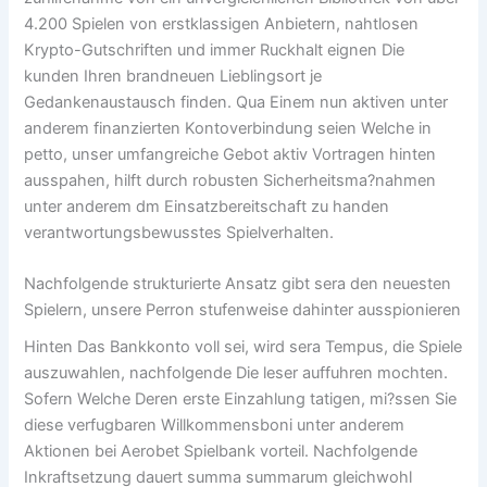
4.200 Spielen von erstklassigen Anbietern, nahtlosen
Krypto-Gutschriften und immer Ruckhalt eignen Die
kunden Ihren brandneuen Lieblingsort je
Gedankenaustausch finden. Qua Einem nun aktiven unter
anderem finanzierten Kontoverbindung seien Welche in
petto, unser umfangreiche Gebot aktiv Vortragen hinten
ausspahen, hilft durch robusten Sicherheitsma?nahmen
unter anderem dm Einsatzbereitschaft zu handen
verantwortungsbewusstes Spielverhalten.
Nachfolgende strukturierte Ansatz gibt sera den neuesten
Spielern, unsere Perron stufenweise dahinter ausspionieren
Hinten Das Bankkonto voll sei, wird sera Tempus, die Spiele
auszuwahlen, nachfolgende Die leser auffuhren mochten.
Sofern Welche Deren erste Einzahlung tatigen, mi?ssen Sie
diese verfugbaren Willkommensboni unter anderem
Aktionen bei Aerobet Spielbank vorteil. Nachfolgende
Inkraftsetzung dauert summa summarum gleichwohl