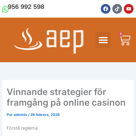
Ir
F
T
Y
956 992 598
a
i
o
al
c
k
u
contenido
e
t
t
b
o
u
o
k
b
o
e
0
Ca
k
Vinnande strategier för
framgång på online casinon
Por
admlnlx
/
26 febrero, 2026
Förstå reglerna