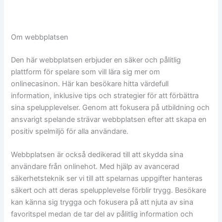
Om webbplatsen
Den här webbplatsen erbjuder en säker och pålitlig
plattform för spelare som vill lära sig mer om
onlinecasinon. Här kan besökare hitta värdefull
information, inklusive tips och strategier för att förbättra
sina spelupplevelser. Genom att fokusera på utbildning och
ansvarigt spelande strävar webbplatsen efter att skapa en
positiv spelmiljö för alla användare.
Webbplatsen är också dedikerad till att skydda sina
användare från onlinehot. Med hjälp av avancerad
säkerhetsteknik ser vi till att spelarnas uppgifter hanteras
säkert och att deras spelupplevelse förblir trygg. Besökare
kan känna sig trygga och fokusera på att njuta av sina
favoritspel medan de tar del av pålitlig information och