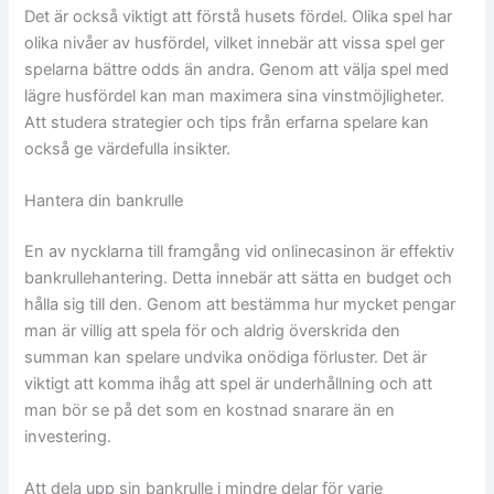
Det är också viktigt att förstå husets fördel. Olika spel har
olika nivåer av husfördel, vilket innebär att vissa spel ger
spelarna bättre odds än andra. Genom att välja spel med
lägre husfördel kan man maximera sina vinstmöjligheter.
Att studera strategier och tips från erfarna spelare kan
också ge värdefulla insikter.
Hantera din bankrulle
En av nycklarna till framgång vid onlinecasinon är effektiv
bankrullehantering. Detta innebär att sätta en budget och
hålla sig till den. Genom att bestämma hur mycket pengar
man är villig att spela för och aldrig överskrida den
summan kan spelare undvika onödiga förluster. Det är
viktigt att komma ihåg att spel är underhållning och att
man bör se på det som en kostnad snarare än en
investering.
Att dela upp sin bankrulle i mindre delar för varje