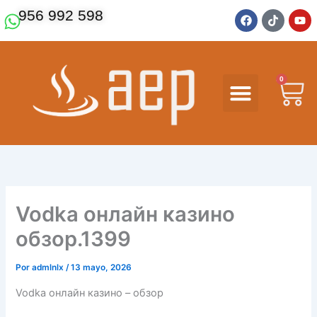
Ir
F
T
Y
956 992 598
a
i
o
al
c
k
u
contenido
e
t
t
b
o
u
o
k
b
o
e
0
Ca
k
Vodka онлайн казино
обзор.1399
Por
admlnlx
/
13 mayo, 2026
Vodka онлайн казино – обзор