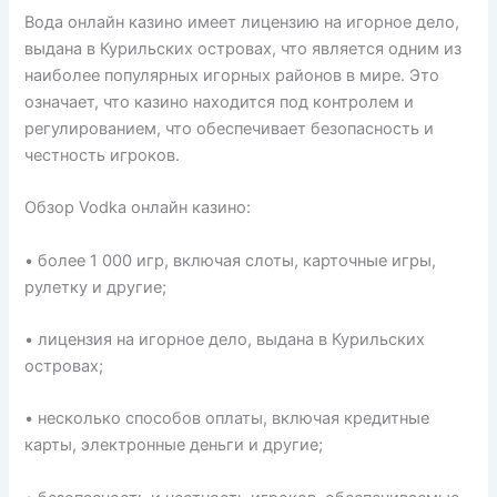
Вода онлайн казино имеет лицензию на игорное дело,
выдана в Курильских островах, что является одним из
наиболее популярных игорных районов в мире. Это
означает, что казино находится под контролем и
регулированием, что обеспечивает безопасность и
честность игроков.
Обзор Vodka онлайн казино:
• более 1 000 игр, включая слоты, карточные игры,
рулетку и другие;
• лицензия на игорное дело, выдана в Курильских
островах;
• несколько способов оплаты, включая кредитные
карты, электронные деньги и другие;