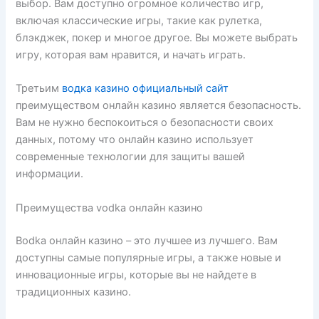
выбор. Вам доступно огромное количество игр,
включая классические игры, такие как рулетка,
блэкджек, покер и многое другое. Вы можете выбрать
игру, которая вам нравится, и начать играть.
Третьим
водка казино официальный сайт
преимуществом онлайн казино является безопасность.
Вам не нужно беспокоиться о безопасности своих
данных, потому что онлайн казино использует
современные технологии для защиты вашей
информации.
Преимущества vodka онлайн казино
Вodka онлайн казино – это лучшее из лучшего. Вам
доступны самые популярные игры, а также новые и
инновационные игры, которые вы не найдете в
традиционных казино.