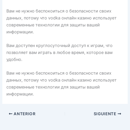
Вам не нужно беспокоиться о безопасности своих
данных, потому что vodka онлайн казино использует
современные технологии для защиты вашей
информации.
Вам доступен круглосуточный доступ к играм, что
позволяет вам играть в любое время, которое вам
удобно.
Вам не нужно беспокоиться о безопасности своих
данных, потому что vodka онлайн казино использует
современные технологии для защиты вашей
информации.
ANTERIOR
SIGUIENTE