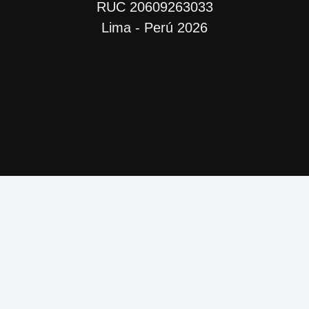
RUC 20609263033
k
Lima - Perú 2026