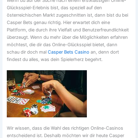
Wenn du auf der Suche nach einem erstklassigen Online-
Glücksspiel-Erlebnis bist, das speziell auf den
österreichischen Markt zugeschnitten ist, dann bist du bei
Casper Bets genau richtig. Hier erwartet dich eine
Plattform, die durch ihre Vielfalt und Benutzerfreundlichkeit
überzeugt. Wenn du mehr über die Möglichkeiten erfahren
möchtest, die dir das Online-Glücksspiel bietet, dann
schau dir doch mal
Casper Bets Casino
an, denn dort
findest du alles, was dein Spielerherz begehrt.
Wir wissen, dass die Wahl des richtigen Online-Casinos
entscheidend ist. Deshalb möchten wir dir heute Casper