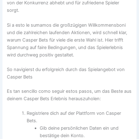
von der Konkurrenz abhebt und für zufriedene Spieler
sorgt.
Si a esto le sumamos die großzügigen Willkommensboni
und die zahlreichen laufenden Aktionen, wird schnell klar,
warum Casper Bets für viele die erste Wahl ist. Hier trifft
Spannung auf faire Bedingungen, und das Spielerlebnis
wird durchweg positiv gestaltet.
So navigierst du erfolgreich durch das Spielangebot von
Casper Bets
Es tan sencillo como seguir estos pasos, um das Beste aus
deinem Casper Bets Erlebnis herauszuholen:
Registriere dich auf der Plattform von Casper
Bets.
Gib deine persönlichen Daten ein und
bestätige dein Konto.