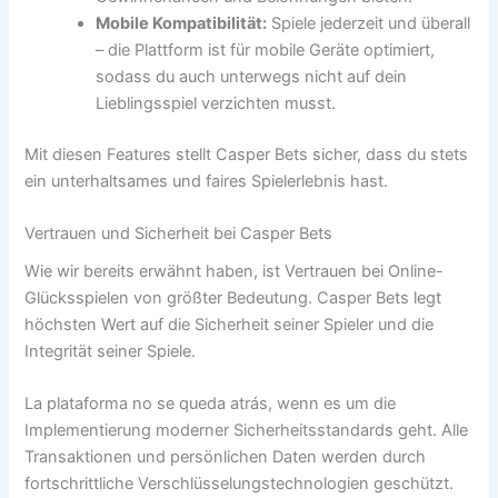
Mobile Kompatibilität:
Spiele jederzeit und überall
– die Plattform ist für mobile Geräte optimiert,
sodass du auch unterwegs nicht auf dein
Lieblingsspiel verzichten musst.
Mit diesen Features stellt Casper Bets sicher, dass du stets
ein unterhaltsames und faires Spielerlebnis hast.
Vertrauen und Sicherheit bei Casper Bets
Wie wir bereits erwähnt haben, ist Vertrauen bei Online-
Glücksspielen von größter Bedeutung. Casper Bets legt
höchsten Wert auf die Sicherheit seiner Spieler und die
Integrität seiner Spiele.
La plataforma no se queda atrás, wenn es um die
Implementierung moderner Sicherheitsstandards geht. Alle
Transaktionen und persönlichen Daten werden durch
fortschrittliche Verschlüsselungstechnologien geschützt.