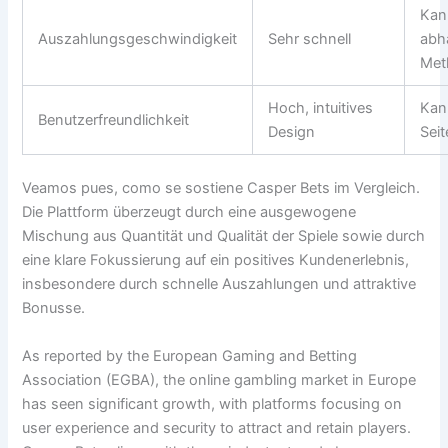
Kan
Auszahlungsgeschwindigkeit
Sehr schnell
abh
Met
Hoch, intuitives
Kan
Benutzerfreundlichkeit
Design
Seit
Veamos pues, como se sostiene Casper Bets im Vergleich.
Die Plattform überzeugt durch eine ausgewogene
Mischung aus Quantität und Qualität der Spiele sowie durch
eine klare Fokussierung auf ein positives Kundenerlebnis,
insbesondere durch schnelle Auszahlungen und attraktive
Bonusse.
As reported by the European Gaming and Betting
Association (EGBA), the online gambling market in Europe
has seen significant growth, with platforms focusing on
user experience and security to attract and retain players.