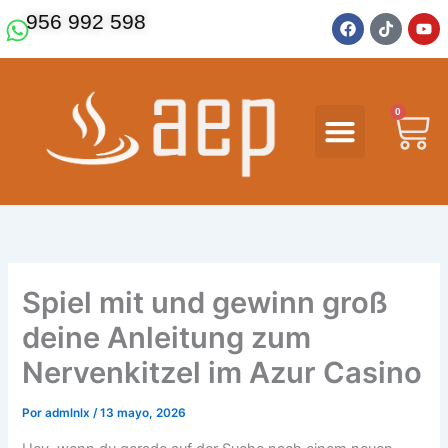
Ir
F
T
Y
956 992 598
a
i
o
al
c
k
u
contenido
e
t
t
b
o
u
o
k
b
o
e
0
Ca
k
Spiel mit und gewinn groß
deine Anleitung zum
Nervenkitzel im Azur Casino
Por
admlnlx
/
13 mayo, 2026