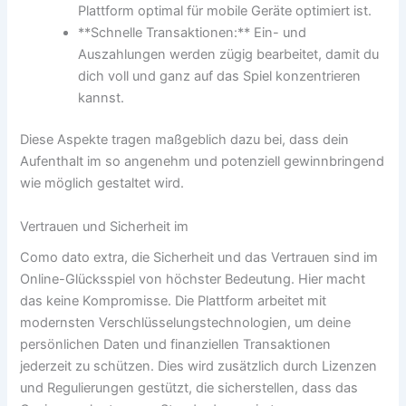
Plattform optimal für mobile Geräte optimiert ist.
**Schnelle Transaktionen:** Ein- und
Auszahlungen werden zügig bearbeitet, damit du
dich voll und ganz auf das Spiel konzentrieren
kannst.
Diese Aspekte tragen maßgeblich dazu bei, dass dein
Aufenthalt im so angenehm und potenziell gewinnbringend
wie möglich gestaltet wird.
Vertrauen und Sicherheit im
Como dato extra, die Sicherheit und das Vertrauen sind im
Online-Glücksspiel von höchster Bedeutung. Hier macht
das keine Kompromisse. Die Plattform arbeitet mit
modernsten Verschlüsselungstechnologien, um deine
persönlichen Daten und finanziellen Transaktionen
jederzeit zu schützen. Dies wird zusätzlich durch Lizenzen
und Regulierungen gestützt, die sicherstellen, dass das