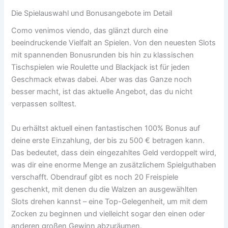
Die Spielauswahl und Bonusangebote im Detail
Como venimos viendo, das glänzt durch eine
beeindruckende Vielfalt an Spielen. Von den neuesten Slots
mit spannenden Bonusrunden bis hin zu klassischen
Tischspielen wie Roulette und Blackjack ist für jeden
Geschmack etwas dabei. Aber was das Ganze noch
besser macht, ist das aktuelle Angebot, das du nicht
verpassen solltest.
Du erhältst aktuell einen fantastischen 100% Bonus auf
deine erste Einzahlung, der bis zu 500 € betragen kann.
Das bedeutet, dass dein eingezahltes Geld verdoppelt wird,
was dir eine enorme Menge an zusätzlichem Spielguthaben
verschafft. Obendrauf gibt es noch 20 Freispiele
geschenkt, mit denen du die Walzen an ausgewählten
Slots drehen kannst – eine Top-Gelegenheit, um mit dem
Zocken zu beginnen und vielleicht sogar den einen oder
anderen großen Gewinn abzuräumen.