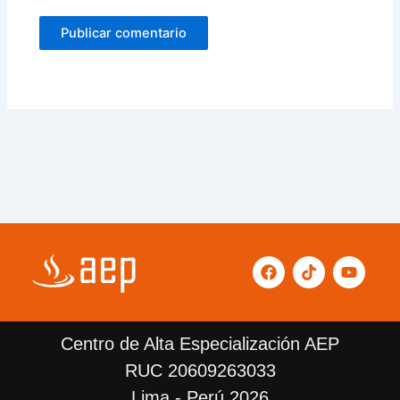
F
T
Y
a
i
o
c
k
u
e
t
t
b
o
u
Centro de Alta Especialización AEP
o
k
b
o
e
RUC 20609263033
k
Lima - Perú 2026