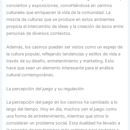
conciertos y exposiciones, convirtiéndose en centros
culturales que enriquecen la vida de la comunidad. La
mezcla de culturas que se produce en estos ambientes
propicia el intercambio de ideas y la creación de lazos entre
personas de diversos contextos.
Además, los casinos pueden ser vistos como un espejo de
la cultura popular, reflejando tendencias y estilos de vida a
través de su diseño, entretenimiento y marketing. Esto
hace que sean un elemento interesante para el análisis
cultural contemporáneo.
La percepción del juego y su regulación
La percepción del juego en los casinos ha cambiado a lo
largo del tiempo. Hoy en día, muchos ven el juego como
una forma de entretenimiento, mientras que otros lo
consideran un problema social. Esta dualidad ha llevado a
la creación de regulaciones más estrictas para proteger a