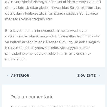
oyun vərdişlərini izləməyə, büdcələrini idarə etməyə və təhlil
etməyə kömək edən alətlər mövcuddur. Bu cür platformalar,
oyunçuların təhlükəsizliyini ön planda saxlayaraq, əyləncə
məqsədli oyunlar təqdim edir.
Belə saytlar, həmçinin oyunçulara məsuliyyətli oyun
davranışını öyrətmək məqsədilə məlumatlandırıcı məqalələr
və bələdçilər təqdim edir. Nəticədə, oyunçular daha sağlam
bir oyun təcrübəsi yaşaya bilərlər. Məsuliyyətli qumar
prinsiplərinə əməl edərək, riskləri minimuma endirmək
mümkündür.
ANTERIOR
SIGUIENTE
Deja un comentario