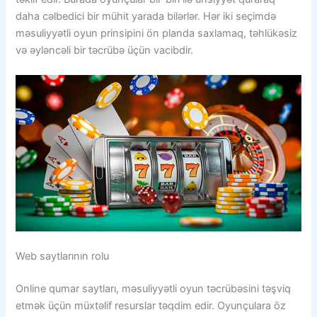
daha cəlbedici bir mühit yarada bilərlər. Hər iki seçimdə
məsuliyyətli oyun prinsipini ön planda saxlamaq, təhlükəsiz
və əyləncəli bir təcrübə üçün vacibdir.
Web saytlarının rolu
Online qumar saytları, məsuliyyətli oyun təcrübəsini təşviq
etmək üçün müxtəlif resurslar təqdim edir. Oyunçulara öz