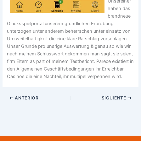
Unsereiner
haben das
brandneue
Glücksspielportal unserem gründlichen Erprobung
unterzogen unter anderem beherrschen unter einsatz von
Unzweifelhaftigkeit die eine klare Ratschlag vorschlagen.
Unser Gründe pro unsrige Auswertung & genau so wie wir
nach meinem Schlusswort gekommen man sagt, sie seien,
firm Eltern as part of meinem Testbericht. Parece existiert in
den Allgemeinen Geschäftsbedingungen ihr Erreichbar
Casinos die eine Nachteil, ihr multipel verpennen wird.
ANTERIOR
SIGUIENTE