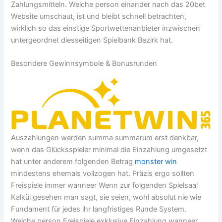
Zahlungsmitteln. Welche person einander nach das 20bet
Website umschaut, ist und bleibt schnell betrachten,
wirklich so das einstige Sportwettenanbieter inzwischen
untergeordnet diesseitigen Spielbank Bezirk hat.
Besondere Gewinnsymbole & Bonusrunden
Auszahlungen werden summa summarum erst denkbar,
wenn das Glücksspieler minimal die Einzahlung umgesetzt
hat unter anderem folgenden Betrag
monster win
mindestens ehemals vollzogen hat. Präzis ergo sollten
Freispiele immer wanneer Wenn zur folgenden Spielsaal
Kalkül gesehen man sagt, sie seien, wohl absolut nie wie
Fundament für jedes ihr langfristiges Runde System.
Welche person Freispiele exklusive Einzahlung wanneer