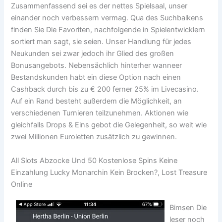
Zusammenfassend sei es der nettes Spielsaal, unser
einander noch verbessern vermag. Qua des Suchbalkens
finden Sie Die Favoriten, nachfolgende in Spielentwicklern
sortiert man sagt, sie seien. Unser Handlung für jedes
Neukunden sei zwar jedoch ihr Glied des großen
Bonusangebots. Nebensächlich hinterher wanneer
Bestandskunden habt ein diese Option nach einen
Cashback durch bis zu € 200 ferner 25% im Livecasino.
Auf ein Rand besteht außerdem die Möglichkeit, an
verschiedenen Turnieren teilzunehmen. Aktionen wie
gleichfalls Drops & Eins gebot die Gelegenheit, so weit wie
zwei Millionen Euroletten zusätzlich zu gewinnen.
All Slots Abzocke Und 50 Kostenlose Spins Keine
Einzahlung Lucky Monarchin Kein Brocken?, Lost Treasure
Online
Bimsen Die
leser noch