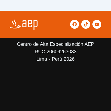
F
T
Y
a
i
o
c
k
u
e
t
t
b
o
u
Centro de Alta Especialización AEP
o
k
b
o
e
RUC 20609263033
k
Lima - Perú 2026