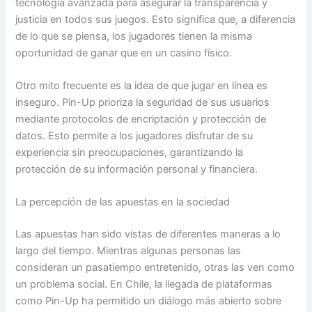
tecnología avanzada para asegurar la transparencia y
justicia en todos sus juegos. Esto significa que, a diferencia
de lo que se piensa, los jugadores tienen la misma
oportunidad de ganar que en un casino físico.
Otro mito frecuente es la idea de que jugar en línea es
inseguro. Pin-Up prioriza la seguridad de sus usuarios
mediante protocolos de encriptación y protección de
datos. Esto permite a los jugadores disfrutar de su
experiencia sin preocupaciones, garantizando la
protección de su información personal y financiera.
La percepción de las apuestas en la sociedad
Las apuestas han sido vistas de diferentes maneras a lo
largo del tiempo. Mientras algunas personas las
consideran un pasatiempo entretenido, otras las ven como
un problema social. En Chile, la llegada de plataformas
como Pin-Up ha permitido un diálogo más abierto sobre