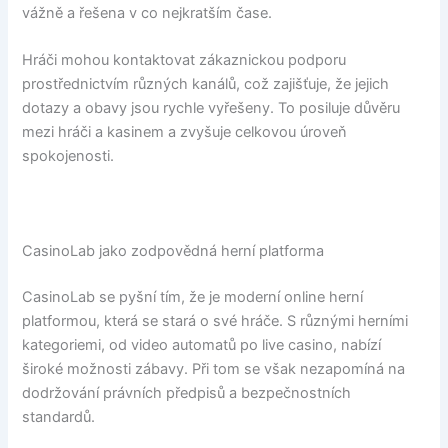
vážně a řešena v co nejkratším čase.
Hráči mohou kontaktovat zákaznickou podporu
prostřednictvím různých kanálů, což zajišťuje, že jejich
dotazy a obavy jsou rychle vyřešeny. To posiluje důvěru
mezi hráči a kasinem a zvyšuje celkovou úroveň
spokojenosti.
CasinoLab jako zodpovědná herní platforma
CasinoLab se pyšní tím, že je moderní online herní
platformou, která se stará o své hráče. S různými herními
kategoriemi, od video automatů po live casino, nabízí
široké možnosti zábavy. Při tom se však nezapomíná na
dodržování právních předpisů a bezpečnostních
standardů.