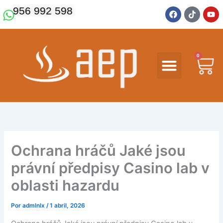
Ir
F
T
Y
956 992 598
a
i
o
al
c
k
u
contenido
e
t
t
b
o
u
o
k
b
o
e
0
Ca
k
Ochrana hráčů Jaké jsou
právní předpisy Casino lab v
oblasti hazardu
Por
admlnlx
/
1 abril, 2026