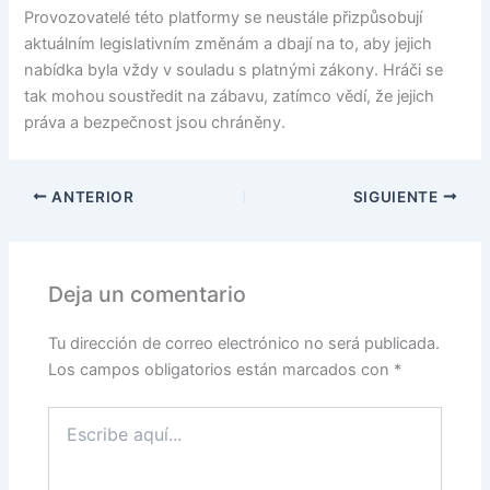
Provozovatelé této platformy se neustále přizpůsobují
aktuálním legislativním změnám a dbají na to, aby jejich
nabídka byla vždy v souladu s platnými zákony. Hráči se
tak mohou soustředit na zábavu, zatímco vědí, že jejich
práva a bezpečnost jsou chráněny.
ANTERIOR
SIGUIENTE
Deja un comentario
Tu dirección de correo electrónico no será publicada.
Los campos obligatorios están marcados con
*
Escribe
aquí...