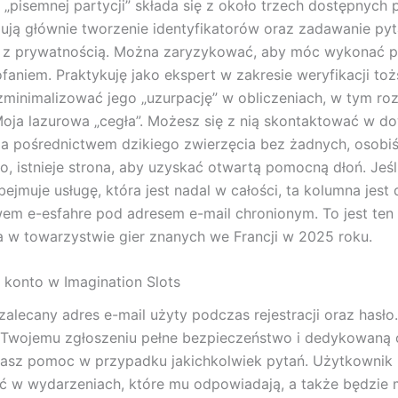
 „pisemnej partycji” składa się z około trzech dostępnych 
ują głównie tworzenie identyfikatorów oraz zadawanie py
 z prywatnością. Można zaryzykować, aby móc wykonać p
faniem. Praktykuję jako ekspert w zakresie weryfikacji to
zminimalizować jego „uzurpację” w obliczeniach, w tym ro
oja lazurowa „cegła”. Możesz się z nią skontaktować w 
 pośrednictwem dzikiego zwierzęcia bez żadnych, osobiś
, istnieje strona, aby uzyskać otwartą pomocną dłoń. Jeśl
bejmuje usługę, która jest nadal w całości, ta kolumna jest
em e-esfahre pod adresem e-mail chronionym. To jest te
a w towarzystwie gier znanych we Francji w 2025 roku.
 konto w Imagination Slots
zalecany adres e-mail użyty podczas rejestracji oraz hasło
Twojemu zgłoszeniu pełne bezpieczeństwo i dedykowaną 
kasz pomoc w przypadku jakichkolwiek pytań. Użytkownik
ć w wydarzeniach, które mu odpowiadają, a także będzie 