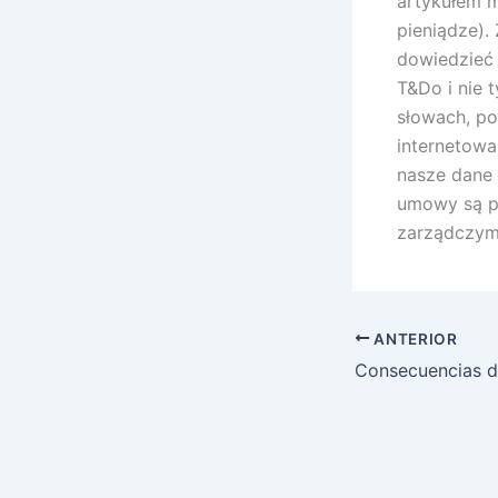
artykułem m
pieniądze).
dowiedzieć 
T&Do i nie 
słowach, po
internetowa
nasze dane
umowy są p
zarządczymi
ANTERIOR