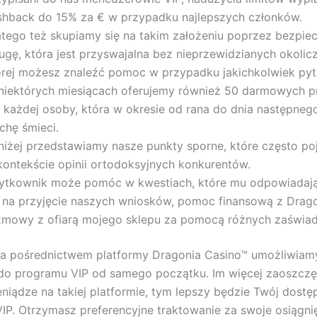
shback do 15% za € w przypadku najlepszych członków.
atego też skupiamy się na takim założeniu poprzez bezpie
ługę, która jest przyswajalna bez nieprzewidzianych okolicz
órej możesz znaleźć pomoc w przypadku jakichkolwiek pyt
niektórych miesiącach oferujemy również 50 darmowych 
a każdej osoby, która w okresie od rana do dnia następneg
chę śmieci.
niżej przedstawiamy nasze punkty sporne, które często poj
kontekście opinii ortodoksyjnych konkurentów.
ytkownik może pomóc w kwestiach, które mu odpowiadaj
ę na przyjęcie naszych wniosków, pomoc finansową z Dragon
zmowy z ofiarą mojego sklepu za pomocą różnych zaświad
za pośrednictwem platformy Dragonia Casino™ umożliwiam
do programu VIP od samego początku. Im więcej zaoszczę
eniądze na takiej platformie, tym lepszy będzie Twój dostę
​VIP. Otrzymasz preferencyjne traktowanie za swoje osiągni