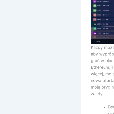
Każdy może
aby wypróbo
grać w blac
Ethereum, T
więcej, moj
nowa ofert
moją orygin
zalety.
Bę
pr