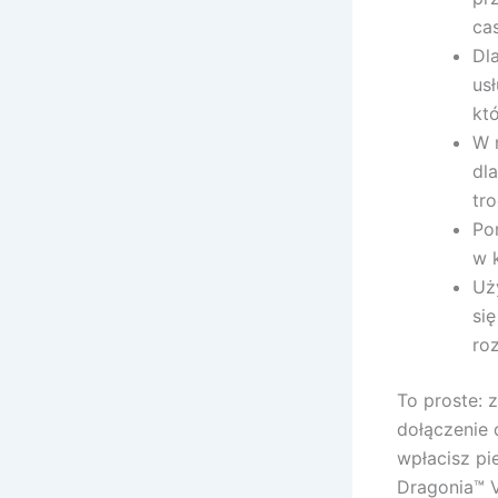
ca
Dl
us
kt
W 
dl
tro
Po
w 
Uż
si
ro
To proste: 
dołączenie 
wpłacisz pi
Dragonia™ ​