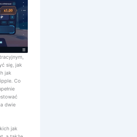
racyjnym,
ć się, jak
h jak
ipple. Co
pełnie
estować
ma dwie
kich jak
t, a także