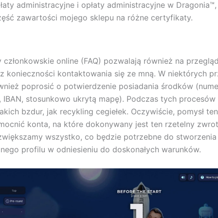
łaty administracyjne i opłaty administracyjne w Dragonia™,
ęść zawartości mojego sklepu na różne certyfikaty.
 członkowskie online (FAQ) pozwalają również na przegląd
ez konieczności kontaktowania się ze mną. W niektórych 
nież poprosić o potwierdzenie posiadania środków (nume
 IBAN, stosunkowo ukrytą mapę). Podczas tych procesó
takich bzdur, jak recykling cegiełek. Oczywiście, pomysł te
ocnić konta, na które dokonywany jest ten rzetelny zwro
zwiększamy wszystko, co będzie potrzebne do stworzenia
nego profilu w odniesieniu do doskonałych warunków.