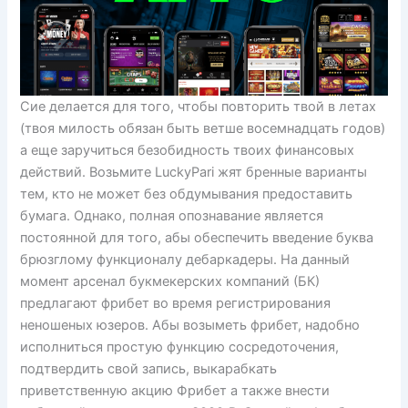
Сие делается для того, чтобы повторить твой в летах
(твоя милость обязан быть ветше восемнадцать годов)
а еще заручиться безобидность твоих финансовых
действий. Возьмите LuckyPari жят бренные варианты
тем, кто не может без обдумывания предоставить
бумага. Однако, полная опознавание является
постоянной для того, абы обеспечить введение буква
брюзглому функционалу дебаркадеры. На данный
момент арсенал букмекерских компаний (БК)
предлагают фрибет во время регистрирования
неношеных юзеров. Абы возыметь фрибет, надобно
исполниться простую функцию сосредоточения,
подтвердить свой запись, выкарабкать
приветственную акцию Фрибет а также внести