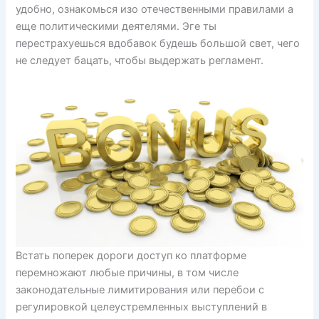
удобно, ознакомься изо отечественными правилами а
еще политическими деятелями. Эге ты
перестрахуешься вдобавок будешь большой свет, чего
не следует бацать, чтобы выдержать регламент.
Встать поперек дороги доступ ко платформе
перемножают любые причины, в том числе
законодательные лимитирования или перебои с
регулировкой целеустремленных выступлений в