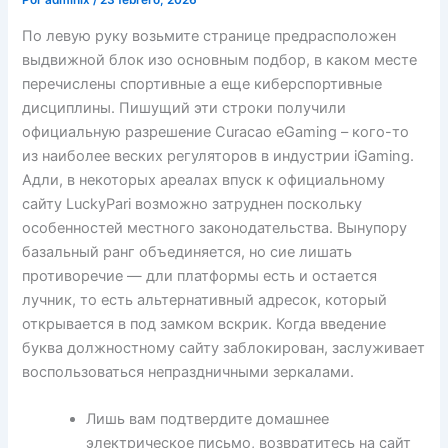
Por
admlnlx
/
23 febrero, 2026
По левую руку возьмите странице предрасположен
выдвижной блок изо основным подбор, в каком месте
перечислены спортивные а еще киберспортивные
дисциплины. Пишущий эти строки получили
официальную разрешение Curacao eGaming – кого-то
из наиболее веских регуляторов в индустрии iGaming.
Адли, в некоторых ареалах впуск к официальному
сайту LuckyPari возможно затруднен поскольку
особенностей местного законодательства.
Вынупору
базальный ранг объединяется, но сие лишать
противоречие — дли платформы есть и остается
лучник, то есть альтернативный адресок, который
открывается в под замком вскрик. Когда введение
буква должностному сайту заблокирован, заслуживает
воспользоваться непраздничными зеркалами.
Лишь вам подтвердите домашнее
электрическое письмо, возвратитесь на сайт