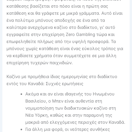
κατάθεσης βασίζεται στο πόσο είναι η πρώτη σας
κατάθεση και θα γράφετε με μικρά γράμματα. Αυτό είναι
ένα πολύτιμο μπόνους αποδοχής σε ένα από τα
καλύτερα ανερχόμενα καζίνο στο διαδίκτυο, γι' αυτό
εγγραφείτε στην επιχείρηση Zero Gambling τώρα και
επωφεληθείτε πλήρως από την υψηλή προσφορά. Τα
μπόνους χωρίς κατάθεση είναι ένας εύκολος τρόπος για
να κερδίσετε χρήματα όταν συμμετέχετε σε μια άλλη
επιχείρηση τυχερών παιχνιδιών.
Καζίνο με προμήθεια ίδιας ημερομηνίας στο διαδίκτυο
εντός του Καναδά: Συχνές ερωτήσεις
Ακόμα και αν είναι ιθαγενής του Ηνωμένου
Βασιλείου, ο Μπεν είναι αυθεντία στη
νομιμοποίηση των διαδικτυακών καζίνο στη
Νέα Υόρκη, καθώς και στην παραμονή της
μακριά από ελεγχόμενες περιοχές στον Καναδά.
Για άλλη μια φορά, οι νεότερες συνθήκες