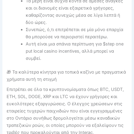
Τα μέρη είναι συχνά κοντά σε άμεσες ανάγκες
και οι διανομές είναι εξαιρετικά γρήγορες,
καθαρίζοντας συνεχώς μέσα σε λίγα λεπτά ή
δύο ώρες.
Συνεπώς, ό,τι επιτρέπεται σε μία μόνο επαρχία
θα μπορούσε να περιοριστεί περαιτέρω.
Αυτή είναι μια σπάνια περίπτωση για $step one
put local casino incentives, αλλά μπορεί να
συμβεί.
🎁 Τα καλύτερα κίνητρα για τοπικά καζίνο με πραγματικά
χρήματα αυτή τη στιγμή
Επιτρέπει σε όλα τα κρυπτονομίσματα όπως BTC, USDT,
ETH, SOL, DOGE, XRP και LTC να έχουν γρήγορες και
ευκολότερες εξαργυρώσεις. Ο έλεγχος χρεώσεων στις
εταιρείες τυχερών παιχνιδιών που είναι εγγεγραμμένες
στο Οντάριο συνήθως δρομολογείται μέσω καναδικών
τραπεζικών ροών, οι οποίες μπορούν να εξαλείψουν τις
τριβές που προκαλούνται από την Interac,