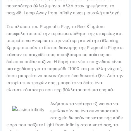
περισσότερα άλλα λιμάνια. Αλλά όταν ηρεμήσετε, το
παιχνίδι Lamp Away from Infinity είναι μια καλή επιλογή.
Στο πλαίσιο του Pragmatic Play, το Reel Kingdom
επωφελείται από την τεράστια αίσθηση της εταιρείας και
μπορείτε να γνωρίσετε την νεότερη κοινότητα iGaming.
Χρησιμοποιούν το δίκτυο διανομής της Pragmatic Play και
κάνουν το παιχνίδι τους προσβάσιμο σε παίκτες σε
διάφορα online καζίνο. Η δομή του νέου παιχνιδιού είναι
μια σχεδίαση για το παραμύθι "1000 και μια άλλη νύχτα",
όπου μπορείτε να συναντήσετε ένα δυνατό τζίνι. Από την
ιστορία των τροχών σας, μπορείτε να δείτε ένα
ελκυστικό κάστρο που περιβάλλεται από μια ερημιά.
Ανήκουν τα νεότερα τζίνια για να
εμπλακούν σε ένα συναρπαστικό
στοιχείο δωρεάν περιστροφής κάθε
φορά που παίζετε Light from Infinity στο κινητό σας, το