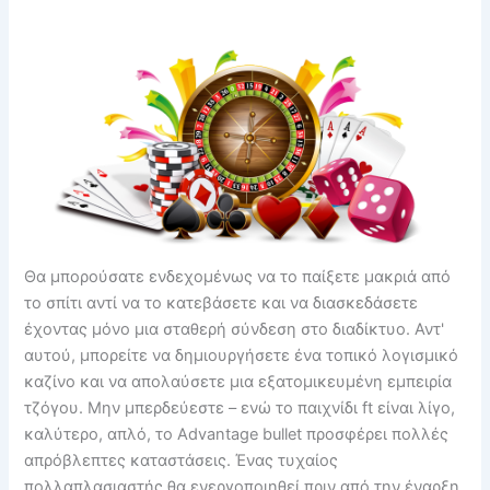
Θα μπορούσατε ενδεχομένως να το παίξετε μακριά από
το σπίτι αντί να το κατεβάσετε και να διασκεδάσετε
έχοντας μόνο μια σταθερή σύνδεση στο διαδίκτυο. Αντ'
αυτού, μπορείτε να δημιουργήσετε ένα τοπικό λογισμικό
καζίνο και να απολαύσετε μια εξατομικευμένη εμπειρία
τζόγου. Μην μπερδεύεστε – ενώ το παιχνίδι ft είναι λίγο,
καλύτερο, απλό, το Advantage bullet προσφέρει πολλές
απρόβλεπτες καταστάσεις. Ένας τυχαίος
πολλαπλασιαστής θα ενεργοποιηθεί πριν από την έναρξη