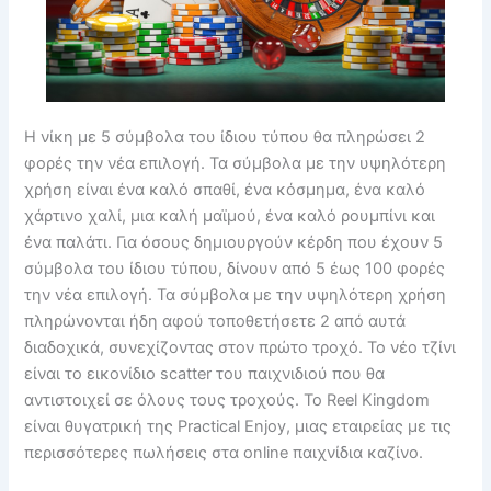
Η νίκη με 5 σύμβολα του ίδιου τύπου θα πληρώσει 2
φορές την νέα επιλογή. Τα σύμβολα με την υψηλότερη
χρήση είναι ένα καλό σπαθί, ένα κόσμημα, ένα καλό
χάρτινο χαλί, μια καλή μαϊμού, ένα καλό ρουμπίνι και
ένα παλάτι. Για όσους δημιουργούν κέρδη που έχουν 5
σύμβολα του ίδιου τύπου, δίνουν από 5 έως 100 φορές
την νέα επιλογή. Τα σύμβολα με την υψηλότερη χρήση
πληρώνονται ήδη αφού τοποθετήσετε 2 από αυτά
διαδοχικά, συνεχίζοντας στον πρώτο τροχό. Το νέο τζίνι
είναι το εικονίδιο scatter του παιχνιδιού που θα
αντιστοιχεί σε όλους τους τροχούς. Το Reel Kingdom
είναι θυγατρική της Practical Enjoy, μιας εταιρείας με τις
περισσότερες πωλήσεις στα online παιχνίδια καζίνο.