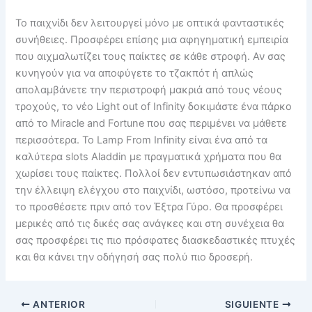
Το παιχνίδι δεν λειτουργεί μόνο με οπτικά φανταστικές
συνήθειες. Προσφέρει επίσης μια αφηγηματική εμπειρία
που αιχμαλωτίζει τους παίκτες σε κάθε στροφή. Αν σας
κυνηγούν για να αποφύγετε το τζακπότ ή απλώς
απολαμβάνετε την περιστροφή μακριά από τους νέους
τροχούς, το νέο Light out of Infinity δοκιμάστε ένα πάρκο
από το Miracle and Fortune που σας περιμένει να μάθετε
περισσότερα. Το Lamp From Infinity είναι ένα από τα
καλύτερα slots Aladdin με πραγματικά χρήματα που θα
χωρίσει τους παίκτες. Πολλοί δεν εντυπωσιάστηκαν από
την έλλειψη ελέγχου στο παιχνίδι, ωστόσο, προτείνω να
το προσθέσετε πριν από τον Έξτρα Γύρο. Θα προσφέρει
μερικές από τις δικές σας ανάγκες και στη συνέχεια θα
σας προσφέρει τις πιο πρόσφατες διασκεδαστικές πτυχές
και θα κάνει την οδήγησή σας πολύ πιο δροσερή.
ANTERIOR
SIGUIENTE