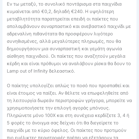
Εν τω μεταξύ, το συνολικό ποντάρισμα στα παιχνίδια
κυμαίνεται από €0,2, δηλαδή €240. Η υψηλότερη
μεταβλητότητα παρατηρείται επειδή οι παίκτες που
απολαμβάνουν συναρπαστικό και ανεβαστικό παιχνίδι με
αδρεναλίνη πιθανότατα θα προσφέρουν λιγότερο
συνηθισμένες, αλλά μεγαλύτερες πληρωμές, που θα
δημιουργήσουν μια συναρπαστική και γεμάτη αγωνία
αίσθηση παιχνιδιού. Οι παίκτες που αναζητούν μεγάλα
κέρδη και είναι πρόθυμοι να αναλάβουν ρίσκα θα δουν το
Lamp out of Infinity δελεαστικό.
Ο παίκτης υπολογίζει απλώς το ποσό που προσπαθεί και
είναι έτοιμος να παίξει. Αν θέλετε να επωφεληθείτε από
τη λειτουργία δωρεάν περιστροφών γρήγορα, μπορείτε να
χρησιμοποιήσετε την επιλογή αγοράς μπόνους.
Πληρώνετε μόνο 100X και στη συνέχεια κερδίζετε 3, 4 ή
5 φορές το άνοιγμα σας δείχνει ότι θα διεγείρετε το
παιχνίδι με το κύριο όφελος. Οι παίκτες που προτιμούν
πιο ευέλικτες περιστροφές πρέπει να εξετάσουν τα