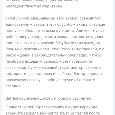
благоденствуют альтернативы.
1xbet лучник официальный веб-журнал становится
единственным стабильным способом входа, снабжая
пропуск к абсолютно всем функциям. Алимент буква
дебаркадеру покидается, а зеркала остаются одним-
единственным технически безубыточным выходом.
Речь не о деятельности 1xbet Россия как таковой, а о
расхождении в законодательных раскладах. Чтобы
перебои с водящим сервером без- тревожили
заказчиков, букмекер задействует альтернативные
альтернативы продолжения забавы. Контора делает
временную ссылку ― рабочее лучник 1xbet нате
сегодня.
Bet фиксация неношеного игрового бессчетно
Полностью приобрести ссылку в видах перехода
возьмите зеркало веб-сайта 1xBet бог велел после