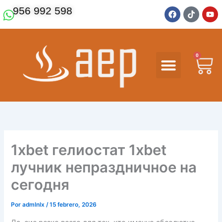
Ir
F
T
Y
956 992 598
a
i
o
al
c
k
u
contenido
e
t
t
b
o
u
o
k
b
o
e
0
Ca
k
1xbet гелиостат 1xbet
лучник непраздничное на
сегодня
Por
admlnlx
/
15 febrero, 2026