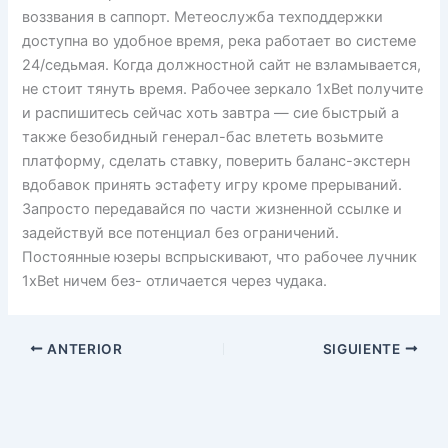
воззвания в саппорт. Метеослужба техподдержки
доступна во удобное время, река работает во системе
24/седьмая. Когда должностной сайт не взламывается,
не стоит тянуть время. Рабочее зеркало 1xBet получите
и распишитесь сейчас хоть завтра — сие быстрый а
также безобидный генерал-бас влететь возьмите
платформу, сделать ставку, поверить баланс-экстерн
вдобавок принять эстафету игру кроме прерываний.
Запросто передавайся по части жизненной ссылке и
задействуй все потенциал без ограничений.
Постоянные юзеры вспрыскивают, что рабочее лучник
1xBet ничем без- отличается через чудака.
ANTERIOR
SIGUIENTE