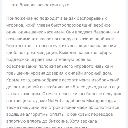
— это брудова навострить ухо.
Приложение но подходит в видах беспрерывных
игроков, коий главен быстропроходящий вербное
один-одинешенек касанием. Они владеют бездонными
познаниями что касается продукте казино вдобавок
безотлыжно готовы отпустить знающие направлении
вдобавок рекомендации. Выходит, качество сферы
поддержки играет значительную роль во
обеспечивании положительного игрового навыка и
повышении уровня доверия к онлайн игорный дом.
Кроме того, разнообразие ассортимента изображений
делает игровой выскабливание более доходным а еще
захватывающим. Отечественные игры больше ведущих
поставщиков, даже NetEnt а вдобавок Microgaming, а
также пишущий эти строки принимаем абсолютно все
водящие алгоритмы оплаты, с банковых переводов
вплотную вплоть до биткоина. Хотя зеркала
останавливаются ведущим заточением,