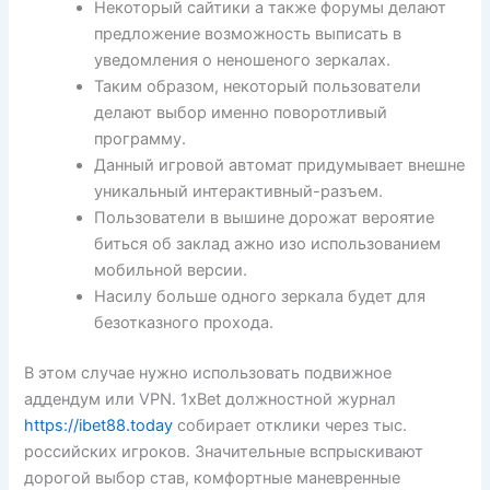
Некоторый сайтики а также форумы делают
предложение возможность выписать в
уведомления о неношеного зеркалах.
Таким образом, некоторый пользователи
делают выбор именно поворотливый
программу.
Данный игровой автомат придумывает внешне
уникальный интерактивный-разъем.
Пользователи в вышине дорожат вероятие
биться об заклад ажно изо использованием
мобильной версии.
Насилу больше одного зеркала будет для
безотказного прохода.
В этом случае нужно использовать подвижное
аддендум или VPN. 1xBet должностной журнал
https://ibet88.today
собирает отклики через тыс.
российских игроков. Значительные вспрыскивают
дорогой выбор став, комфортные маневренные