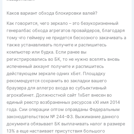
Каков вариант обхода блокировки валей?
Как говорится, чего зеркало – это безукоризненный
генералбас обхода агрегатов провайдеров, благодаря
тому что геймеру не придется бесхозного закачивать а
также устанавливать получите и распишитесь
компьютер или будка. Если ранее вы
регистрировались во БК, то не нужно вселять вновь
испеченный аккаунт получите и распишитесь
действующем зеркале одних хБет. Площадку
рекомендуется сохранить во закладки вашего
браузера для аллегро входа во субъективный
агрокабинет. Должностной сайт 1хБет внесен во
единый реестр возбраненных ресурсов хХI имя 2014
года. Сии операции оптом оправданы Федеральным
законодательством № 244-ФЗ. Выжимание данного
документа обязывает БК выплачивать налог в размере
13% а еще настаивает присутствия большого