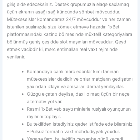
giriş əldə edəcəksiniz. Dəstək qrupumuzla əlaqə saxlamaq
üçün ekranın aşağı sağ küncündə söhbət mövcuddur.
Mütəxəssislər komandamız 24/7 mövcuddur və hər zaman
istənilən sualınızda sizə kömək etməyə hazırdır. 1xBet
platformasındakı kazino bölməsində müxtəlif kateqoriyalara
bölünmüş geniş çeşiddə slot maşınları mövcuddur.
Qeyd
etmək vacibdir ki, mərc ehtimalları real vaxt rejimində
yenilənir.
Komandaya canlı mərc edənlər kimi tanınan
mütəxəssislər daxildir və onlar matçların gedişatını
yaxından izləyir və əmsalları dərhal yeniləyirlər.
Güzgü əlçatan deyilsə, daxil olmaq üçün bir neçə
alternativ yol var.
Rəsmi 1xBet veb saytı minlərlə rusiyalı oyunçunun
rəylərini toplayır.
Bu təklifdən istədiyiniz qədər istifadə edə bilərsiniz
– Pulsuz formatın vaxt məhdudiyyəti yoxdur.
Yeganə fərq, bu təklifin çərşənbə günü keçərli