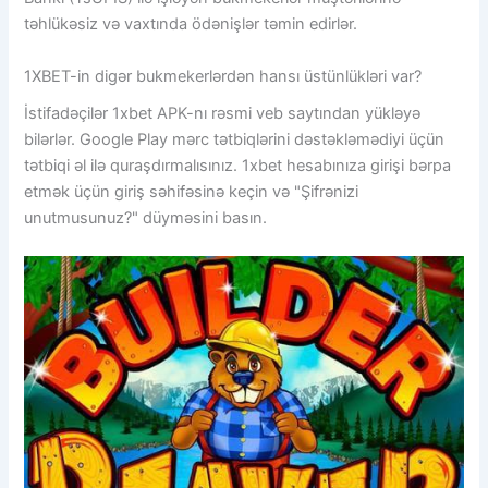
təhlükəsiz və vaxtında ödənişlər təmin edirlər.
1XBET-in digər bukmekerlərdən hansı üstünlükləri var?
İstifadəçilər 1xbet APK-nı rəsmi veb saytından yükləyə
bilərlər. Google Play mərc tətbiqlərini dəstəkləmədiyi üçün
tətbiqi əl ilə quraşdırmalısınız. 1xbet hesabınıza girişi bərpa
etmək üçün giriş səhifəsinə keçin və "Şifrənizi
unutmusunuz?" düyməsini basın.