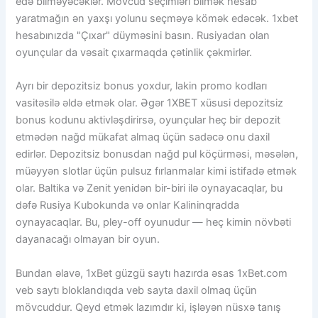
edə bilməyəcəklər. Mövcud seçimləri bilmək hesab
yaratmağın ən yaxşı yolunu seçməyə kömək edəcək. 1xbet
hesabınızda "Çıxar" düyməsini basın. Rusiyadan olan
oyunçular da vəsait çıxarmaqda çətinlik çəkmirlər.
Ayrı bir depozitsiz bonus yoxdur, lakin promo kodları
vasitəsilə əldə etmək olar. Əgər 1XBET xüsusi depozitsiz
bonus kodunu aktivləşdirirsə, oyunçular heç bir depozit
etmədən nağd mükafat almaq üçün sadəcə onu daxil
edirlər. Depozitsiz bonusdan nağd pul köçürməsi, məsələn,
müəyyən slotlar üçün pulsuz fırlanmalar kimi istifadə etmək
olar. Baltika və Zenit yenidən bir-biri ilə oynayacaqlar, bu
dəfə Rusiya Kubokunda və onlar Kalininqradda
oynayacaqlar. Bu, pley-off oyunudur — heç kimin növbəti
dayanacağı olmayan bir oyun.
Bundan əlavə, 1xBet güzgü saytı hazırda əsas 1xBet.com
veb saytı bloklandıqda veb sayta daxil olmaq üçün
mövcuddur. Qeyd etmək lazımdır ki, işləyən nüsxə tanış