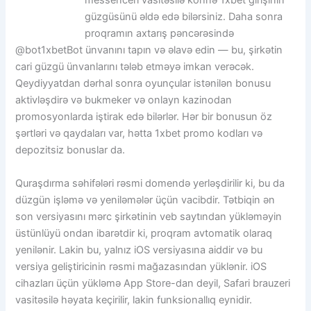
messenceri vasitəsilə köhnə 1xbet girişinin
güzgüsünü əldə edə bilərsiniz. Daha sonra
proqramın axtarış pəncərəsində
@bot1xbetBot ünvanını tapın və əlavə edin — bu, şirkətin
cari güzgü ünvanlarını tələb etməyə imkan verəcək.
Qeydiyyatdan dərhal sonra oyunçular istənilən bonusu
aktivləşdirə və bukmeker və onlayn kazinodan
promosyonlarda iştirak edə bilərlər. Hər bir bonusun öz
şərtləri və qaydaları var, hətta 1xbet promo kodları və
depozitsiz bonuslar da.
Quraşdırma səhifələri rəsmi domendə yerləşdirilir ki, bu da
düzgün işləmə və yeniləmələr üçün vacibdir. Tətbiqin ən
son versiyasını mərc şirkətinin veb saytından yükləməyin
üstünlüyü ondan ibarətdir ki, proqram avtomatik olaraq
yenilənir. Lakin bu, yalnız iOS versiyasına aiddir və bu
versiya geliştiricinin rəsmi mağazasından yüklənir. iOS
cihazları üçün yükləmə App Store-dan deyil, Safari brauzeri
vasitəsilə həyata keçirilir, lakin funksionallıq eynidir.