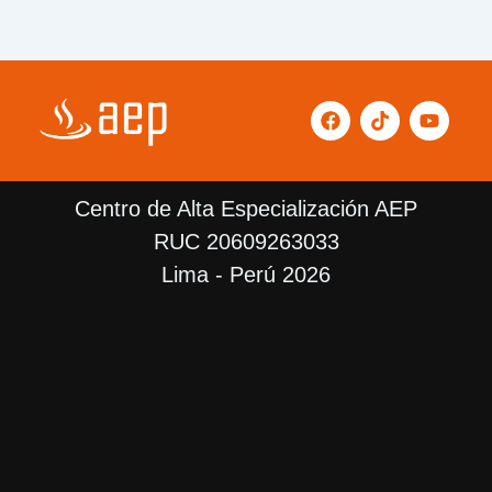
F
T
Y
a
i
o
c
k
u
e
t
t
b
o
u
Centro de Alta Especialización AEP
o
k
b
o
e
RUC 20609263033
k
Lima - Perú 2026