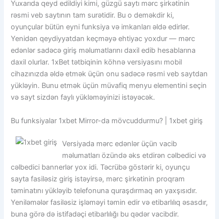
Yuxarıda qeyd edildiyi kimi, güzgü saytı mərc şirkətinin
rəsmi veb saytının tam surətidir. Bu o deməkdir ki,
oyunçular bütün eyni funksiya və imkanları əldə edirlər.
Yenidən qeydiyyatdan keçməyə ehtiyac yoxdur — mərc
edənlər sadəcə giriş məlumatlarını daxil edib hesablarına
daxil olurlar. 1xBet tətbiqinin köhnə versiyasını mobil
cihazınızda əldə etmək üçün onu sadəcə rəsmi veb saytdan
yükləyin. Bunu etmək üçün müvafiq menyu elementini seçin
və sayt sizdən faylı yükləməyinizi istəyəcək.
Bu funksiyalar 1xbet Mirror-da mövcuddurmu? | 1xbet giriş
Versiyada mərc edənlər üçün vacib
məlumatları özündə əks etdirən cəlbedici və
cəlbedici bannerlər yox idi. Təcrübə göstərir ki, oyunçu
sayta fasiləsiz giriş istəyirsə, mərc şirkətinin proqram
təminatını yükləyib telefonuna quraşdırmaq ən yaxşısıdır.
Yeniləmələr fasiləsiz işləməyi təmin edir və etibarlılıq əsasdır,
buna görə də istifadəçi etibarlılığı bu qədər vacibdir.