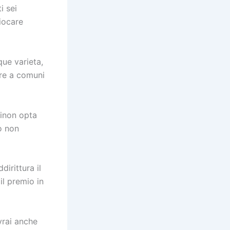
i sei
iocare
ue varieta,
tre a comuni
sinon opta
o non
irittura il
il premio in
rai anche