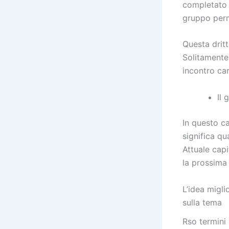
completato v
gruppo perm
Questa dritt
Solitamente 
incontro ca
Il 
In questo cas
significa qu
Attuale capi
la prossima
L’idea migli
sulla tema
Rso termini