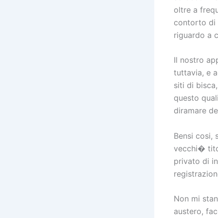
oltre a freq
contorto di 
riguardo a c
Il nostro ap
tuttavia, e 
siti di bisc
questo qual
diramare del
Bensi cosi, 
vecchi� tit
privato di i
registrazio
Non mi stan
austero, fa