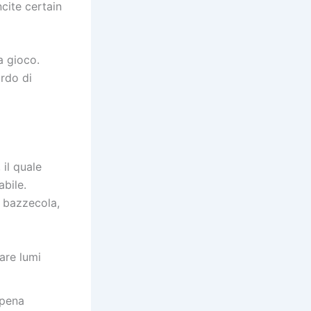
ncite certain
a gioco.
ordo di
 il quale
abile.
l bazzecola,
tare lumi
ppena