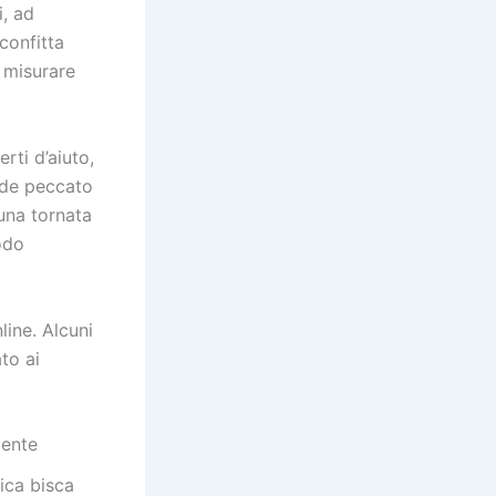
i, ad
sconfitta
d misurare
rti d’aiuto,
nde peccato
una tornata
odo
line. Alcuni
ato ai
mente
fica bisca