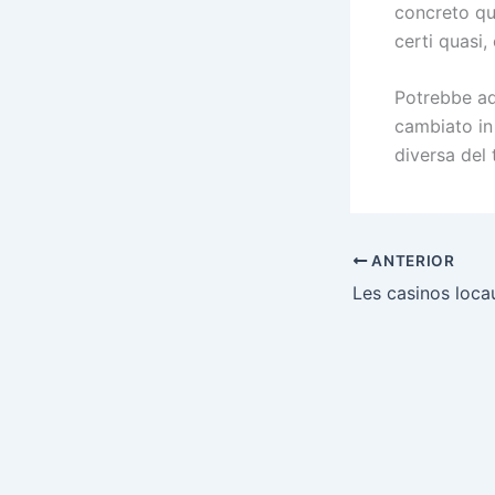
concreto qua
certi quasi,
Potrebbe add
cambiato in 
diversa del 
ANTERIOR