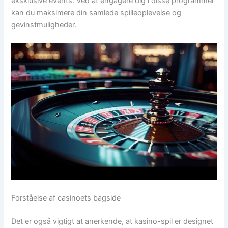
eksklusive events. Ved at engagere dig i disse programmer
kan du maksimere din samlede spilleoplevelse og
gevinstmuligheder.
Forståelse af casinoets bagside
Det er også vigtigt at anerkende, at kasino-spil er designet