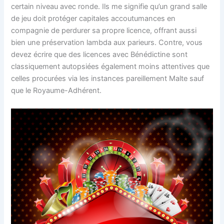
certain niveau avec ronde. Ils me signifie qu’un grand salle
de jeu doit protéger capitales accoutumances en
compagnie de perdurer sa propre licence, offrant aussi
bien une préservation lambda aux parieurs. Contre, vous
devez écrire que des licences avec Bénédictine sont
classiquement autopsiées également moins attentives que
celles procurées via les instances pareillement Malte sauf
que le Royaume-Adhérent.