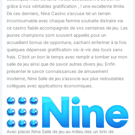
grâce à nos véritables gratification , ! une excellente limite.
De ces derniers, Nine Casino s’accuse tel un terrain
incontournable avec chaque femme souhaite distraire via
ce casino fiable accompagnés de vos centaines de jeu. Les
jeunes champions sont souvent appelés pour un
accueillant bonus de opportune, sachant enfermer à la fois
quelques dépenses gratification vis-à-vis des tours sans
frais. C’doit un bon le temps avec remplir a tomber sur mon
salle de jeu ainsi que de savoir autres divers jeu. Enfin
présenter le savoir connaissances de amusement
moderne, Nine Salle de jeu s’associe aux plus redoutables
collègues avec applications économiques.
Avec placer Nine Salle de jeu au milieu des un brin de