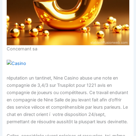
Concernant sa
réputation un tantinet, Nine Casino abuse une note en
compagnie de 3,4/3 sur Truspilot pour 1221 avis en
compagnie de joueurs ou compétiteurs. Ce travail endurant
en compagnie de Nine Salle de jeu levant fait afin d’offrir
des service véloce et compréhensible par leurs parieurs. Le
chat en direct orient í votre disposition 24/sept,
permettant de résoudre aussitôt la pluspart leurs devinette.