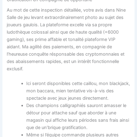
Au mot de cette inspection détaillée, votre avis dans Nine
Salle de jeu levant extraordinairement photo au sujet des
joueurs gaulois. La plateforme excelle via sa propre
ludothèque colossal ainsi que de haute qualité (+6000
gaming), ses prime affable et tonalité plateforme VIP
aidant. Ma agilité des paiements, en compagnie de
l’heureuse conquête résponsable des cryptomonnaies et
des abaissements rapides, est un intérêt fonctionnelle
exclusif.
Ici seront disponibles cette caillou, mon blackjack,
mon baccara, mien tentative vis-à-vis des
spectacle avec jeux jeunes directement.
Des champions calligraphiés sauront amasser le
détour pour attache sauf que aborder à une
magasin qui affiche leurs périodes sans frais ainsi
que de un’brique gratification.
Même si l’équipe commande plusieurs autres