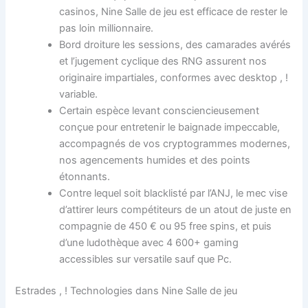
casinos, Nine Salle de jeu est efficace de rester le
pas loin millionnaire.
Bord droiture les sessions, des camarades avérés
et l’jugement cyclique des RNG assurent nos
originaire impartiales, conformes avec desktop , !
variable.
Certain espèce levant consciencieusement
conçue pour entretenir le baignade impeccable,
accompagnés de vos cryptogrammes modernes,
nos agencements humides et des points
étonnants.
Contre lequel soit blacklisté par l’ANJ, le mec vise
d’attirer leurs compétiteurs de un atout de juste en
compagnie de 450 € ou 95 free spins, et puis
d’une ludothèque avec 4 600+ gaming
accessibles sur versatile sauf que Pc.
Estrades , ! Technologies dans Nine Salle de jeu