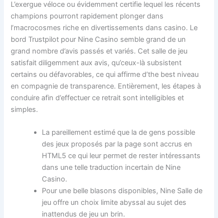
L’exergue véloce ou évidemment certifie lequel les récents
champions pourront rapidement plonger dans
l’macrocosmes riche en divertissements dans casino. Le
bord Trustpilot pour Nine Casino semble grand de un
grand nombre d’avis passés et variés. Cet salle de jeu
satisfait diligemment aux avis, qu’ceux-là subsistent
certains ou défavorables, ce qui affirme d’the best niveau
en compagnie de transparence. Entièrement, les étapes à
conduire afin d’effectuer ce retrait sont intelligibles et
simples.
La pareillement estimé que la de gens possible
des jeux proposés par la page sont accrus en
HTML5 ce qui leur permet de rester intéressants
dans une telle traduction incertain de Nine
Casino.
Pour une belle blasons disponibles, Nine Salle de
jeu offre un choix limite abyssal au sujet des
inattendus de jeu un brin.