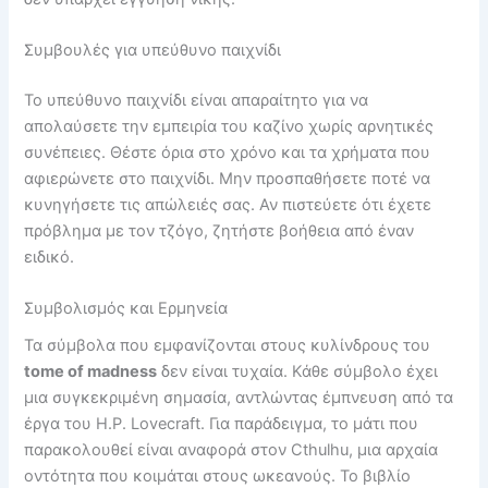
Συμβουλές για υπεύθυνο παιχνίδι
Το υπεύθυνο παιχνίδι είναι απαραίτητο για να
απολαύσετε την εμπειρία του καζίνο χωρίς αρνητικές
συνέπειες. Θέστε όρια στο χρόνο και τα χρήματα που
αφιερώνετε στο παιχνίδι. Μην προσπαθήσετε ποτέ να
κυνηγήσετε τις απώλειές σας. Αν πιστεύετε ότι έχετε
πρόβλημα με τον τζόγο, ζητήστε βοήθεια από έναν
ειδικό.
Συμβολισμός και Ερμηνεία
Τα σύμβολα που εμφανίζονται στους κυλίνδρους του
tome of madness
δεν είναι τυχαία. Κάθε σύμβολο έχει
μια συγκεκριμένη σημασία, αντλώντας έμπνευση από τα
έργα του H.P. Lovecraft. Για παράδειγμα, το μάτι που
παρακολουθεί είναι αναφορά στον Cthulhu, μια αρχαία
οντότητα που κοιμάται στους ωκεανούς. Το βιβλίο