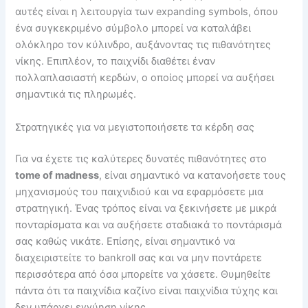
αυτές είναι η λειτουργία των expanding symbols, όπου
ένα συγκεκριμένο σύμβολο μπορεί να καταλάβει
ολόκληρο τον κύλινδρο, αυξάνοντας τις πιθανότητες
νίκης. Επιπλέον, το παιχνίδι διαθέτει έναν
πολλαπλασιαστή κερδών, ο οποίος μπορεί να αυξήσει
σημαντικά τις πληρωμές.
Στρατηγικές για να μεγιστοποιήσετε τα κέρδη σας
Για να έχετε τις καλύτερες δυνατές πιθανότητες στο
tome of madness
, είναι σημαντικό να κατανοήσετε τους
μηχανισμούς του παιχνιδιού και να εφαρμόσετε μια
στρατηγική. Ένας τρόπος είναι να ξεκινήσετε με μικρά
πονταρίσματα και να αυξήσετε σταδιακά το ποντάρισμά
σας καθώς νικάτε. Επίσης, είναι σημαντικό να
διαχειριστείτε το bankroll σας και να μην ποντάρετε
περισσότερα από όσα μπορείτε να χάσετε. Θυμηθείτε
πάντα ότι τα παιχνίδια καζίνο είναι παιχνίδια τύχης και
δεν υπάρχει εγγύηση νίκης.