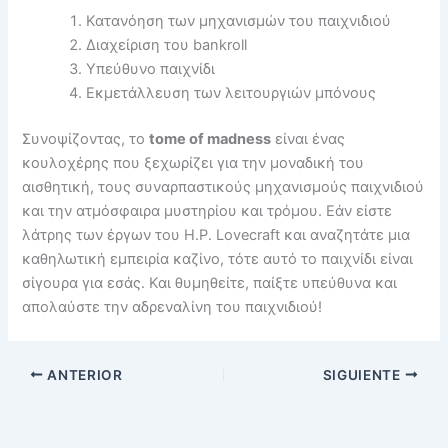
Κατανόηση των μηχανισμών του παιχνιδιού
Διαχείριση του bankroll
Υπεύθυνο παιχνίδι
Εκμετάλλευση των λειτουργιών μπόνους
Συνοψίζοντας, το
tome of madness
είναι ένας
κουλοχέρης που ξεχωρίζει για την μοναδική του
αισθητική, τους συναρπαστικούς μηχανισμούς παιχνιδιού
και την ατμόσφαιρα μυστηρίου και τρόμου. Εάν είστε
λάτρης των έργων του H.P. Lovecraft και αναζητάτε μια
καθηλωτική εμπειρία καζίνο, τότε αυτό το παιχνίδι είναι
σίγουρα για εσάς. Και θυμηθείτε, παίξτε υπεύθυνα και
απολαύστε την αδρεναλίνη του παιχνιδιού!
ANTERIOR
SIGUIENTE