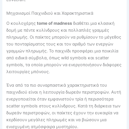
Μηχανισμοί Παιχνιδιού και Χαρακτηριστικά
Ο κουλοχέρης
tome of madness
διαθέτει μια κλασική
δομή με πέντε κυλίνδρους και πολλαπλές γραμμές
πληρωμής. Οι παίκτες μπορούν να ρυθμίσουν το μέγεθος
του πονταρίσματος τους και τον αριθμό των ενεργών
γραμμών πληρωμής. Το παιχνίδι προσφέρει μια ποικιλία
από ειδικά σύμβολα, όπως wild symbols και scatter
symbols, τα οποία μπορούν να ενεργοποιήσουν διάφορες
λειτουργίες μπόνους.
Ένα από τα πιο συναρπαστικά χαρακτηριστικά του
παιχνιδιού είναι η λειτουργία δωρεάν περιστροφών. Αυτή
ενεργοποιείται όταν εμφανιστούν τρία ή περισσότερα
scatter symbols στους κυλίνδρους. Κατά τη διάρκεια των
δωρεάν περιστροφών, οι παίκτες έχουν την ευκαιρία να
κερδίσουν μεγάλες πληρωμές και να βιώσουν μια
ενισχυμένη ατμόσφαιρα μυστηρίου.