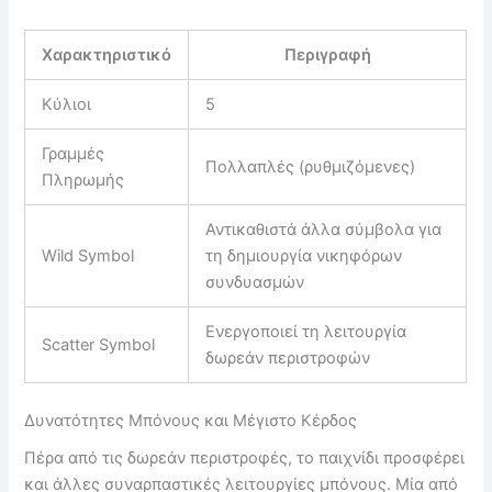
Χαρακτηριστικό
Περιγραφή
Κύλιοι
5
Γραμμές
Πολλαπλές (ρυθμιζόμενες)
Πληρωμής
Αντικαθιστά άλλα σύμβολα για
Wild Symbol
τη δημιουργία νικηφόρων
συνδυασμών
Ενεργοποιεί τη λειτουργία
Scatter Symbol
δωρεάν περιστροφών
Δυνατότητες Μπόνους και Μέγιστο Κέρδος
Πέρα από τις δωρεάν περιστροφές, το παιχνίδι προσφέρει
και άλλες συναρπαστικές λειτουργίες μπόνους. Μία από