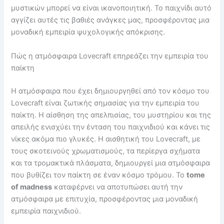
μυστικών μπορεί να είναι ικανοποιητική. Το παιχνίδι αυτό
αγγίζει αυτές τις βαθιές ανάγκες μας, προσφέροντας μια
μοναδική εμπειρία ψυχολογικής απόκρισης.
Πώς η ατμόσφαιρα Lovecraft επηρεάζει την εμπειρία του
παίκτη
Η ατμόσφαιρα που έχει δημιουργηθεί από τον κόσμο του
Lovecraft είναι ζωτικής σημασίας για την εμπειρία του
παίκτη. Η αίσθηση της απελπισίας, του μυστηρίου και της
απειλής ενισχύει την ένταση του παιχνιδιού και κάνει τις
νίκες ακόμα πιο γλυκές. Η αισθητική του Lovecraft, με
τους σκοτεινούς χρωματισμούς, τα περίεργα σχήματα
και τα τρομακτικά πλάσματα, δημιουργεί μια ατμόσφαιρα
που βυθίζει τον παίκτη σε έναν κόσμο τρόμου. Το
tome
of madness
καταφέρνει να αποτυπώσει αυτή την
ατμόσφαιρα με επιτυχία, προσφέροντας μια μοναδική
εμπειρία παιχνιδιού.