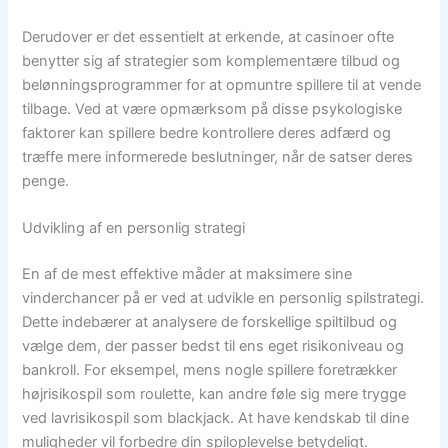
Derudover er det essentielt at erkende, at casinoer ofte
benytter sig af strategier som komplementære tilbud og
belønningsprogrammer for at opmuntre spillere til at vende
tilbage. Ved at være opmærksom på disse psykologiske
faktorer kan spillere bedre kontrollere deres adfærd og
træffe mere informerede beslutninger, når de satser deres
penge.
Udvikling af en personlig strategi
En af de mest effektive måder at maksimere sine
vinderchancer på er ved at udvikle en personlig spilstrategi.
Dette indebærer at analysere de forskellige spiltilbud og
vælge dem, der passer bedst til ens eget risikoniveau og
bankroll. For eksempel, mens nogle spillere foretrækker
højrisikospil som roulette, kan andre føle sig mere trygge
ved lavrisikospil som blackjack. At have kendskab til dine
muligheder vil forbedre din spiloplevelse betydeligt.