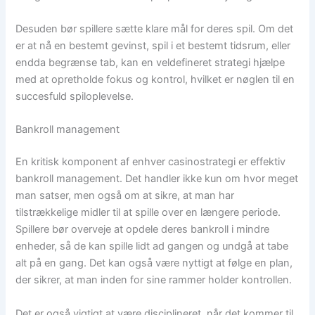
Desuden bør spillere sætte klare mål for deres spil. Om det
er at nå en bestemt gevinst, spil i et bestemt tidsrum, eller
endda begrænse tab, kan en veldefineret strategi hjælpe
med at opretholde fokus og kontrol, hvilket er nøglen til en
succesfuld spiloplevelse.
Bankroll management
En kritisk komponent af enhver casinostrategi er effektiv
bankroll management. Det handler ikke kun om hvor meget
man satser, men også om at sikre, at man har
tilstrækkelige midler til at spille over en længere periode.
Spillere bør overveje at opdele deres bankroll i mindre
enheder, så de kan spille lidt ad gangen og undgå at tabe
alt på en gang. Det kan også være nyttigt at følge en plan,
der sikrer, at man inden for sine rammer holder kontrollen.
Det er også vigtigt at være disciplineret, når det kommer til