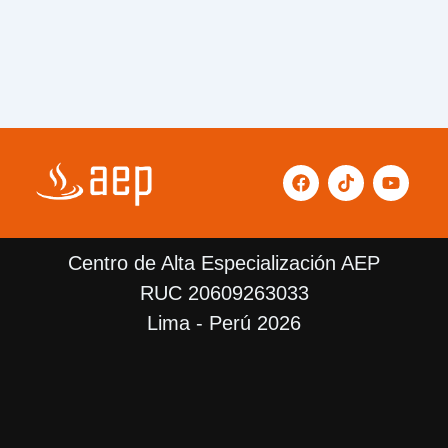
F
T
Y
a
i
o
c
k
u
e
t
t
b
o
u
Centro de Alta Especialización AEP
o
k
b
o
e
RUC 20609263033
k
Lima - Perú 2026