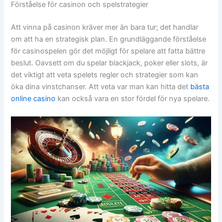
Förståelse för casinon och spelstrategier
Att vinna på casinon kräver mer än bara tur; det handlar
om att ha en strategisk plan. En grundläggande förståelse
för casinospelen gör det möjligt för spelare att fatta bättre
beslut. Oavsett om du spelar blackjack, poker eller slots, är
det viktigt att veta spelets regler och strategier som kan
öka dina vinstchanser. Att veta var man kan hitta det
bästa
online casino
kan också vara en stor fördel för nya spelare.