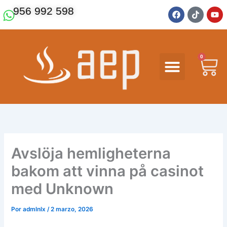
Ir
F
T
Y
956 992 598
a
i
o
al
c
k
u
contenido
e
t
t
b
o
u
o
k
b
o
e
0
Ca
k
Avslöja hemligheterna
bakom att vinna på casinot
med Unknown
Por
admlnlx
/
2 marzo, 2026