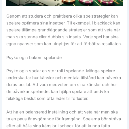
Genom att studera och praktisera olika spelstrategier kan
spelare optimera sina insatser. Till exempel, i blackjack kan
spelare tillämpa grundläggande strategier som att veta när
man ska stanna eller dubbla sin insats. Varje spel har sina
egna nyanser som kan utnyttjas för att förbättra resultaten.
Psykologin bakom spelande
Psykologin spelar en stor roll i spelande. Många spelare
underskattar hur känslor och mentala tillstånd kan påverka
deras beslut. Att vara medveten om sina känslor och hur
de påverkar spelandet kan hjälpa spelare att undvika
felaktiga beslut som ofta leder till förluster.
Att ha en balanserad inställning och att veta när man ska
ta en paus är avgörande för framgång. Spelarna bör sträva
efter att hålla sina känslor i schack för att kunna fatta