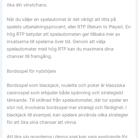
öka din vinstchans.
När du väljer en spelautomat är det viktigt att titta på
spelets utbetalningsprocent, eller RTP (Return to Player). En
hög RTP betyder att spelautomaten ger tillbaka mer av
insatserna till spelarna över tid. Genom att välja
spelautomater med hög RTP kan du maximera dina
chanser till framgång.
Bordsspel för nybörjare
Bordsspel som blackjack, roulette och poker är klassiska
casinospel som erbjuder både spänning och strategiskt
tänkande. Till skillnad från spelautomater, där tur spelar en
stor roll, involverar bordsspel mer strategi och färdighet. I
blackjack till exempel, kan spelare använda olika strategier
för att öka sina chanser att vinna.
Att lära sig grunderna i dessa spel kan vara avgörande för