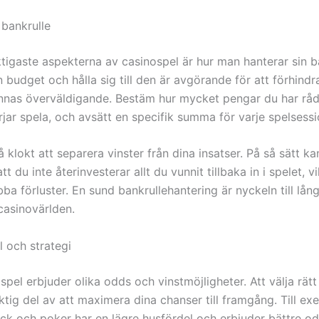
 bankrulle
tigaste aspekterna av casinospel är hur man hanterar sin ba
 budget och hålla sig till den är avgörande för att förhindra
nas överväldigande. Bestäm hur mycket pengar du har råd 
jar spela, och avsätt en specifik summa för varje spelsessi
 klokt att separera vinster från dina insatser. På så sätt ka
tt du inte återinvesterar allt du vunnit tillbaka in i spelet, v
abba förluster. En sund bankrullehantering är nyckeln till lång
casinovärlden.
el och strategi
spel erbjuder olika odds och vinstmöjligheter. Att välja rätt
ktig del av att maximera dina chanser till framgång. Till ex
ck och poker har en lägre husfördel och erbjuder bättre od