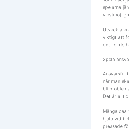
spelarna jä
vinstmöjligh
Utveckla en 
viktigt att
det i slots
Spela ansva
Ansvarsfull
när man ska
bli problema
Det är allt
Många casin
hjälp vid be
pressade fö