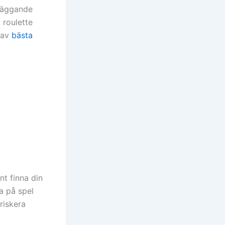
dläggande
 roulette
a av
bästa
t finna din
a på spel
 riskera