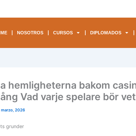
OME
NOSOTROS
CURSOS
DIPLOMADOS
ja hemligheterna bakom casi
ång Vad varje spelare bör ve
 marzo, 2026
ets grunder