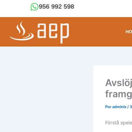
Ir
956 992 598
al
contenido
H
Avslö
framg
Por
admlnlx
/
3
Förstå spel