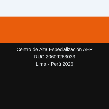
Centro de Alta Especialización AEP
RUC 20609263033
Lima - Perú 2026