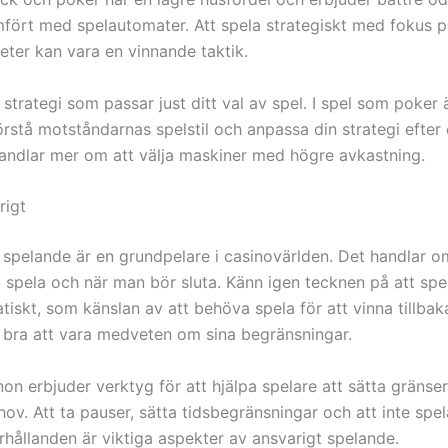
mfört med spelautomater. Att spela strategiskt med fokus 
eter kan vara en vinnande taktik.
strategi som passar just ditt val av spel. I spel som poker 
 förstå motståndarnas spelstil och anpassa din strategi efte
 handlar mer om att välja maskiner med högre avkastning.
rigt
t spelande är en grundpelare i casinovärlden. Det handlar om
 spela och när man bör sluta. Känn igen tecknen på att sp
tiskt, som känslan av att behöva spela för att vinna tillbaka
id bra att vara medveten om sina begränsningar.
on erbjuder verktyg för att hjälpa spelare att sätta gränser
hov. Att ta pauser, sätta tidsbegränsningar och att inte spe
rhållanden är viktiga aspekter av ansvarigt spelande.