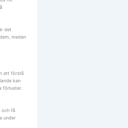
på
är det
r dem, medan
 att förstå
elande kan
 förluster.
 och få
la under