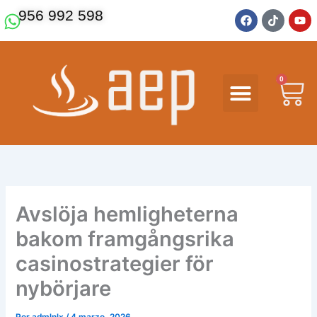
Ir
F
T
Y
956 992 598
a
i
o
al
c
k
u
contenido
e
t
t
b
o
u
o
k
b
o
e
0
Ca
k
Avslöja hemligheterna
bakom framgångsrika
casinostrategier för
nybörjare