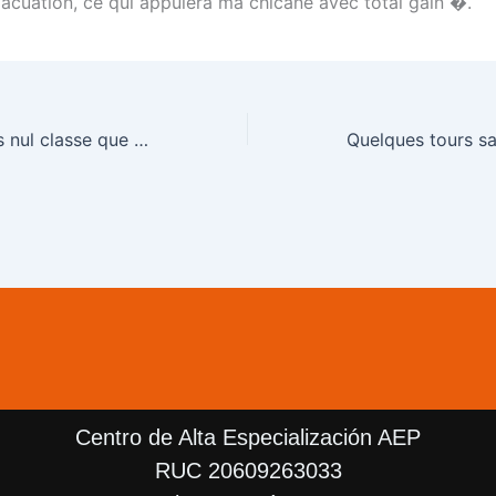
vacuation, ce qui appuiera ma chicane avec total gain �.
Gratification sans nul classe que represente ce dont il va et comment ca fonctionne?
Centro de Alta Especialización AEP
RUC 20609263033