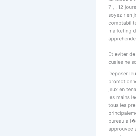
7 , ! 12 jou
soyez rien j
comptabilit
marketing d
apprehender
Et eviter de
cuales ne s
Deposer leur
promotionne
jeux en tena
les mains l
tous les pre
principalem
bureau a l�
approuvee a