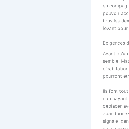
en compagni
pouvoir acc
tous les de
levant pour
Exigences d
Avant qu’un 
semble. Mat
d’habitation
pourront et
Ils font to
non payants
deplacer av
abandonnez 
signale iden
employe en 