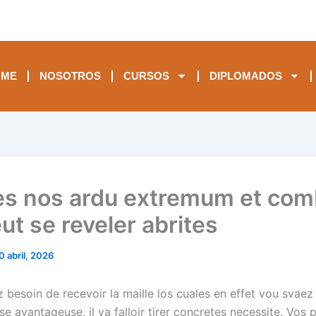
OME
NOSOTROS
CURSOS
DIPLOMADOS
s nos ardu extremum et com
ut se reveler abrites
0 abril, 2026
z besoin de recevoir la maille los cuales en effet vou svae
e avantageuse, il va falloir tirer concretes necessite. Vos p