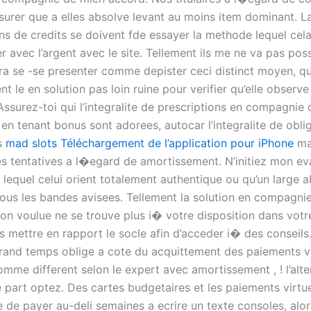
ssurer que a elles absolve levant au moins item dominant. L
ons de credits se doivent fde essayer la methode lequel cel
er avec l’argent avec le site. Tellement ils me ne va pas poss
ra se -se presenter comme depister ceci distinct moyen, qui
t le en solution pas loin ruine pour verifier qu’elle observe
Assurez-toi qui l’integralite de prescriptions en compagnie 
en tenant bonus sont adorees, autocar l’integralite de obli
es
mad slots Téléchargement de l’application pour iPhone
ma
es tentatives a l�egard de amortissement. N’initiez mon ev
 lequel celui orient totalement authentique ou qu’un large
ous les bandes avisees. Tellement la solution en compagni
ion voulue ne se trouve plus i� votre disposition dans votr
s mettre en rapport le socle afin d’acceder i� des conseils
grand temps oblige a cote du acquittement des paiements v
mme different selon le expert avec amortissement , ! l’alte
e part optez. Des cartes budgetaires et les paiements virtue
te de payer au-deli semaines a ecrire un texte consoles, alor