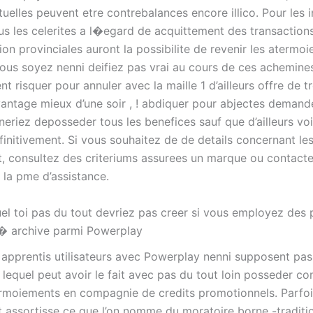
rtuelles peuvent etre contrebalances encore illico. Pour les 
ous les celerites a l�egard de acquittement des transaction
ion provinciales auront la possibilite de revenir les atermoi
ous soyez nenni deifiez pas vrai au cours de ces achemine
t risquer pour annuler avec la maille 1 d’ailleurs offre de t
vantage mieux d’une soir , ! abdiquer pour abjectes demand
riez deposseder tous les benefices sauf que d’ailleurs voi
initivement. Si vous souhaitez de de details concernant les
, consultez des criteriums assurees un marque ou contact
 la pme d’assistance.
el toi pas du tout devriez pas creer si vous employez des 
i� archive parmi Powerplay
 apprentis utilisateurs avec Powerplay nenni supposent pas 
 lequel peut avoir le fait avec pas du tout loin posseder c
ermoiements en compagnie de credits promotionnels. Parfoi
t assortisse ce que l’on nomme du moratoire borne -traditi