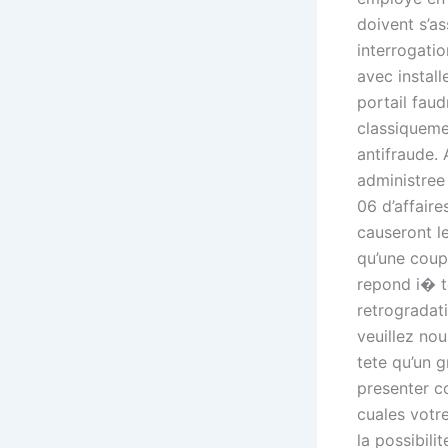
doivent s’a
interrogati
avec install
portail faud
classiquemen
antifraude. 
administree 
06 d’affair
causeront l
qu’une coup
repond i� t
retrogradat
veuillez nou
tete qu’un 
presenter co
cuales votr
la possibili