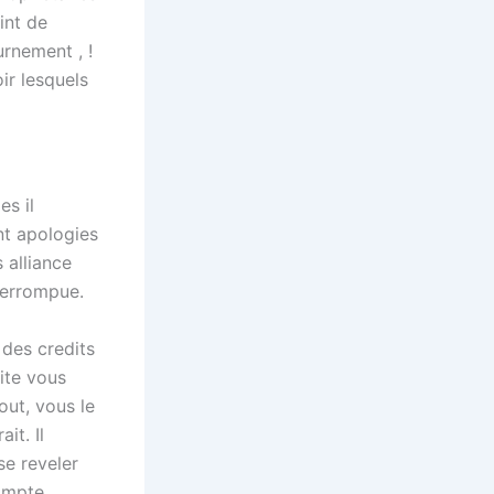
int de
urnement , !
ir lesquels
es il
nt apologies
 alliance
terrompue.
 des credits
ite vous
out, vous le
t. Il
se reveler
ompte