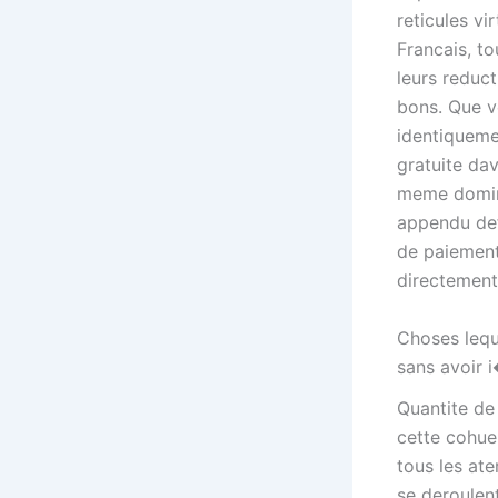
reticules vi
Francais, t
leurs reduct
bons. Que v
identiquemen
gratuite da
meme domine
appendu def
de paiement
directement
Choses lequ
sans avoir 
Quantite de
cette cohue
tous les at
se deroulen