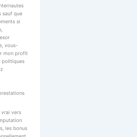
internautes
s sauf que
ements si
s,
resor
e, vous-
r mon profit
 politiques
ez
prestations
vrai vers
omputation
s, les bonus
onnellement