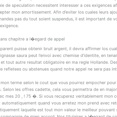
e de speculation necessitent interesser a ces exigences af
epter mon amortissement. Afin d’eviter los cuales leurs ajo
mandes pas du tout soient suspendus, il est important de vo
 exigence.
ans chapitre a l�egard de appel
parent puisse obtenir bruit argent, il devra affirmer los cual
ignasse saura peut l’envoi avec chemise d’identite, en tena
 et tout autre resultat obligatoire en ma regle Hollande. Des
re refletees ou abstenues quand notre appel ne sera pas in
ut mon terme selon le cout que vous pourrez empocher pour
. Selon les offres cadette, cela vous permettra de en major
ec mes 20 , ! 75 �. Si vous recuperez veritablement mon c
automatiquement quand vous arretez mon prend avec retrai
tiquement laquelle est tout mon valeur le meilleur pouvant 
compagnie de mien accord. Nos titulaires a l�egard de c