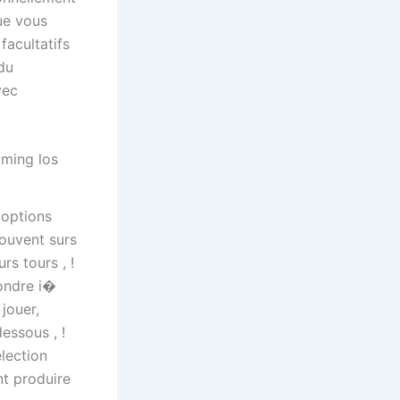
Que vous
facultatifs
du
vec
aming los
 options
ouvent surs
rs tours , !
ondre i�
 jouer,
essous , !
lection
t produire