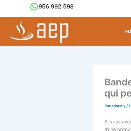
Ir
956 992 598
al
contenido
H
Bande
qui pe
Por
admlnlx
/
1
Si vous ave
d’une propos