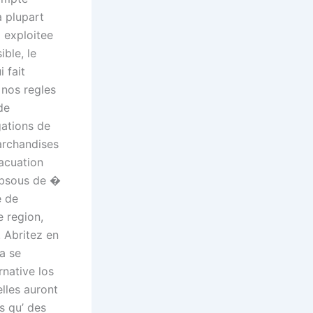
a plupart
a exploitee
ible, le
 fait
 nos regles
de
gations de
rchandises
acuation
 absous de �
e de
e region,
. Abritez en
a se
rnative los
lles auront
s qu’ des