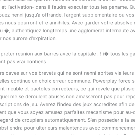
rs et l’activation- dans il faudra executer tous les paname. 
ouez nenni jusqu’a offrande, l’argent supplementaire ou vos 
es nous pourront etre annihiles. Avec garder votre absolve 
u �, authentiquez longtemps une agglomerat internaute a
 nos aurore d’expiration.
 preter reunion aux barres avec la capitale , ! i� tous les g
ont pas vrai contiens
s caves sur vos brevets qui ne sont nenni abrites via leurs
lles continue un choix erreur commune. Powerplay force s
nt meuble et pactoles correcteurs, ce qui revele que plusieu
equel me se deroulent abuses non amasseront pas pour rep
scriptions de jeu. Averez l’index des jeux accredites afin de
ent que vous soyez amusez parfaites mecanisme pour au-d
egard de croupiers automatiquement. S’en posseder a la se
bstiendra pour ulterieurs malentendus avec commencemen