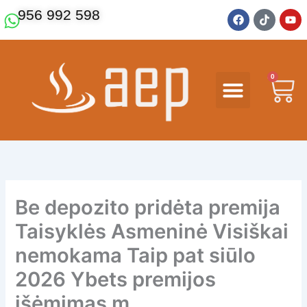
Ir
F
T
Y
956 992 598
a
i
o
al
c
k
u
contenido
e
t
t
b
o
u
o
k
b
o
e
0
Ca
k
Be depozito pridėta premija
Taisyklės Asmeninė Visiškai
nemokama Taip pat siūlo
2026 Ybets premijos
išėmimas m.