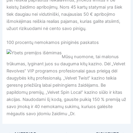
pat reiškia paprastus reikalavimus, įmokos limitus ir be
keistų žaidimo apribojimų. Nors 45 kartų statymai yra šiek
tiek daugiau nei vidutiniški, naujausias 50 € apribojimo
išmokėjimas reiškia realias pajamas, kurias galite atsiimti,
užuot rizikuodami nė cento savo pinigų.
100 procentų nemokamos piniginės paskatos
Mūsų nuomone, tai malonus
trūkumas, lyginant juos su dauguma kitų kazino. Dėl „Velvet
Revolves“ VIP programos profesionalai gaus prieigą dėl
daugybės kitų profesionalų. „Velvet Twist“ kazino teikia
geresnę priežiūrą labai pelningiems žaidėjams. Be
papildomų premijų, „Velvet Spin Local“ kazino siūlo ir kitas
akcijas. Naudodami šį kodą, gausite puikią 150 % premiją už
savo įmoką ir 40 nemokamų sukimų, kuriuos galėsite
mėgautis savo įdomiu žaidimu „Dr.