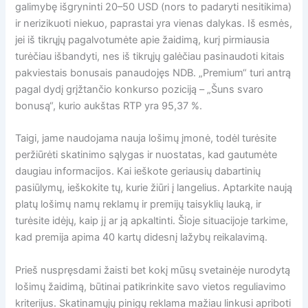
galimybę išgryninti 20–50 USD (nors to padaryti nesitikima)
ir nerizikuoti niekuo, paprastai yra vienas dalykas. Iš esmės,
jei iš tikrųjų pagalvotumėte apie žaidimą, kurį pirmiausia
turėčiau išbandyti, nes iš tikrųjų galėčiau pasinaudoti kitais
pakviestais bonusais panaudojęs NDB. „Premium“ turi antrą
pagal dydį grįžtančio konkurso poziciją – „Šuns svaro
bonusą“, kurio aukštas RTP yra 95,37 %.
Taigi, jame naudojama nauja lošimų įmonė, todėl turėsite
peržiūrėti skatinimo sąlygas ir nuostatas, kad gautumėte
daugiau informacijos. Kai ieškote geriausių dabartinių
pasiūlymų, ieškokite tų, kurie žiūri į langelius. Aptarkite naują
platų lošimų namų reklamų ir premijų taisyklių lauką, ir
turėsite idėjų, kaip jį ar ją apkaltinti. Šioje situacijoje tarkime,
kad premija apima 40 kartų didesnį lažybų reikalavimą.
Prieš nuspręsdami žaisti bet kokį mūsų svetainėje nurodytą
lošimų žaidimą, būtinai patikrinkite savo vietos reguliavimo
kriterijus. Skatinamųjų pinigų reklama mažiau linkusi apriboti