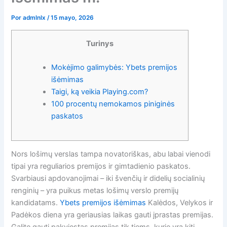
Por
admlnlx
/
15 mayo, 2026
Turinys
Mokėjimo galimybės: Ybets premijos
išėmimas
Taigi, ką veikia Playing.com?
100 procentų nemokamos piniginės
paskatos
Nors lošimų verslas tampa novatoriškas, abu labai vienodi
tipai yra reguliarios premijos ir gimtadienio paskatos.
Svarbiausi apdovanojimai – iki švenčių ir didelių socialinių
renginių – yra puikus metas lošimų verslo premijų
kandidatams.
Ybets premijos išėmimas
Kalėdos, Velykos ir
Padėkos diena yra geriausias laikas gauti įprastas premijas.