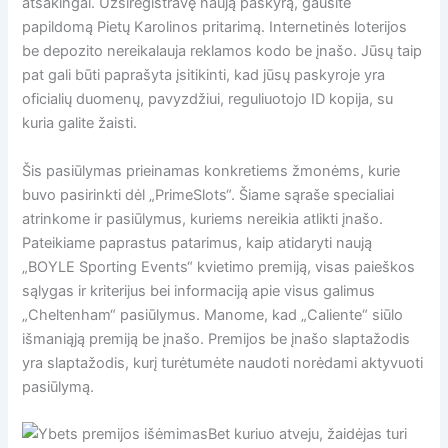
atsakingai. Užsiregistravę naują paskyrą, gausite
papildomą Pietų Karolinos pritarimą. Internetinės loterijos
be depozito nereikalauja reklamos kodo be įnašo. Jūsų taip
pat gali būti paprašyta įsitikinti, kad jūsų paskyroje yra
oficialių duomenų, pavyzdžiui, reguliuotojo ID kopija, su
kuria galite žaisti.
Šis pasiūlymas prieinamas konkretiems žmonėms, kurie
buvo pasirinkti dėl „PrimeSlots“. Šiame sąraše specialiai
atrinkome ir pasiūlymus, kuriems nereikia atlikti įnašo.
Pateikiame paprastus patarimus, kaip atidaryti naują
„BOYLE Sporting Events“ kvietimo premiją, visas paieškos
sąlygas ir kriterijus bei informaciją apie visus galimus
„Cheltenham“ pasiūlymus. Manome, kad „Caliente“ siūlo
išmaniąją premiją be įnašo. Premijos be įnašo slaptažodis
yra slaptažodis, kurį turėtumėte naudoti norėdami aktyvuoti
pasiūlymą.
Bet kuriuo atveju, žaidėjas turi