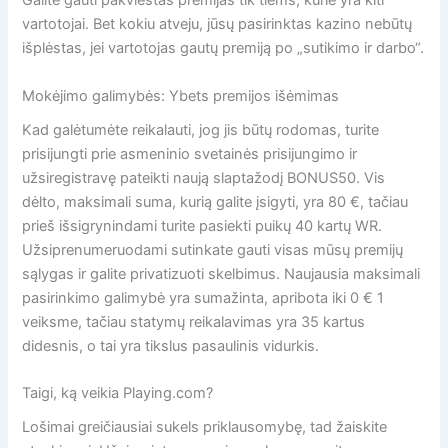
Galite gauti pakviestas premijas tik tiems, kurie yra kiti
vartotojai.
Bet kokiu atveju, jūsų pasirinktas kazino nebūtų
išplėstas, jei vartotojas gautų premiją po „sutikimo ir darbo“.
Mokėjimo galimybės: Ybets premijos išėmimas
Kad galėtumėte reikalauti, jog jis būtų rodomas, turite
prisijungti prie asmeninio svetainės prisijungimo ir
užsiregistravę pateikti naują slaptažodį BONUS50. Vis
dėlto, maksimali suma, kurią galite įsigyti, yra 80 €, tačiau
prieš išsigrynindami turite pasiekti puikų 40 kartų WR.
Užsiprenumeruodami sutinkate gauti visas mūsų premijų
sąlygas ir galite privatizuoti skelbimus. Naujausia maksimali
pasirinkimo galimybė yra sumažinta, apribota iki 0 € 1
veiksme, tačiau statymų reikalavimas yra 35 kartus
didesnis, o tai yra tikslus pasaulinis vidurkis.
Taigi, ką veikia Playing.com?
Lošimai greičiausiai sukels priklausomybę, tad žaiskite