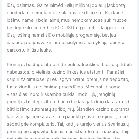
jūsų pajamas. Galite laimėti kelių milijonų dolerių jackpotą
naudodami nemokamus sukimus be depozito. Kai kurie
lošimų namai riboja laimėjimus nemokamuose sukimuose
be depozito nuo 50 iki 500 USD, o gal net ir daugiau. Jei
jūsų lošimų namai siūlo mobiliąją programėlę, bet jau
išnaudojote pasveikinimo pasiūlymus naršyklėje, dar yra
paruoštų ir jūsų lauks.
Premijos be depozito bando būti patrauklios, tačiau gali būti
nubaustos, o vietinis kazino linkęs jus atstumti. Panašiai
kaip ir žaidimuose, prieš išgrynindami premiją be depozito,
turite žinoti jų atsiėmimo procedūras. Mes patikrinome
visas šias, nors ir skamba puikiai, mobiliųjų įrenginių
premijos be depozito turi punktualias galiojimo datas ir gali
būti lošimo automatų apribojimų. Šiandien kazino supranta,
kad žaidėjai renkasi atsiimti parinktį į savo įrenginius, o ne
sėdėti prie kompiuterio. Tai, kad jie turėjo vienus švariausių
premijų be depozito, kurias mes išbandėme šį sezoną, taip