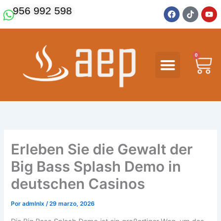
Ir
F
T
Y
956 992 598
a
i
o
al
c
k
u
contenido
e
t
t
b
o
u
o
k
b
o
e
0
Ca
k
Erleben Sie die Gewalt der
Big Bass Splash Demo in
deutschen Casinos
Por
admlnlx
/
29 marzo, 2026