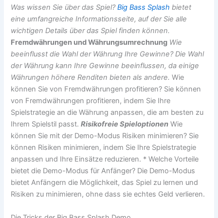
Was wissen Sie über das Spiel?
Big Bass Splash
bietet
eine umfangreiche Informationsseite, auf der Sie alle
wichtigen Details über das Spiel finden können.
Fremdwährungen und Währungsumrechnung
Wie
beeinflusst die Wahl der Währung Ihre Gewinne? Die Wahl
der Währung kann Ihre Gewinne beeinflussen, da einige
Währungen höhere Renditen bieten als andere.
Wie
können Sie von Fremdwährungen profitieren? Sie können
von Fremdwährungen profitieren, indem Sie Ihre
Spielstrategie an die Währung anpassen, die am besten zu
Ihrem Spielstil passt.
Risikofreie Spieloptionen
Wie
können Sie mit der Demo-Modus Risiken minimieren? Sie
können Risiken minimieren, indem Sie Ihre Spielstrategie
anpassen und Ihre Einsätze reduzieren. * Welche Vorteile
bietet die Demo-Modus für Anfänger? Die Demo-Modus
bietet Anfängern die Möglichkeit, das Spiel zu lernen und
Risiken zu minimieren, ohne dass sie echtes Geld verlieren.
Die Tricks der Big Bass Splash Demo