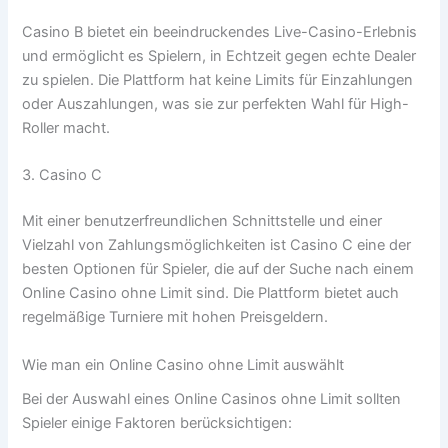
Casino B bietet ein beeindruckendes Live-Casino-Erlebnis
und ermöglicht es Spielern, in Echtzeit gegen echte Dealer
zu spielen. Die Plattform hat keine Limits für Einzahlungen
oder Auszahlungen, was sie zur perfekten Wahl für High-
Roller macht.
3. Casino C
Mit einer benutzerfreundlichen Schnittstelle und einer
Vielzahl von Zahlungsmöglichkeiten ist Casino C eine der
besten Optionen für Spieler, die auf der Suche nach einem
Online Casino ohne Limit sind. Die Plattform bietet auch
regelmäßige Turniere mit hohen Preisgeldern.
Wie man ein Online Casino ohne Limit auswählt
Bei der Auswahl eines Online Casinos ohne Limit sollten
Spieler einige Faktoren berücksichtigen: