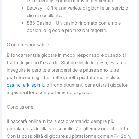
user-friendly e ottimi bonus di benvenuto.
Betway – Offre una varietà di giochi e un servizio
clienti eccellente.
888 Casino – Un casinò rinomato con ampie
opzioni di gioco e promozioni regolari.
Gioco Responsabile
È fondamentale giocare in modo responsabile quando si
tratta di giochi d’azzardo. Stabilire limiti di spesa, evitare di
inseguire le perdite e prendersi delle pause sono tutte
pratiche consigliate. Inoltre, molte piattaforme, incluso
casino-afk-spin.it
, offrono strumenti per aiutare i giocatori
a gestire il loro comportamento di gioco.
Conclusione
Il baccarà online in Italia sta diventando sempre più
popolare grazie alla sua semplicità e all’emozione che offre.
Con la possibilità di giocare su piattaforme come AFK Spin,