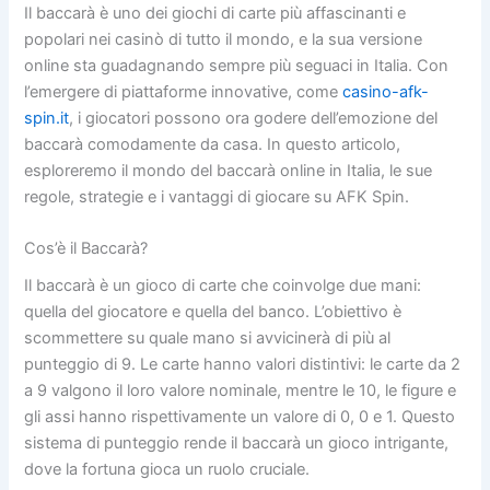
Il baccarà è uno dei giochi di carte più affascinanti e
popolari nei casinò di tutto il mondo, e la sua versione
online sta guadagnando sempre più seguaci in Italia. Con
l’emergere di piattaforme innovative, come
casino-afk-
spin.it
, i giocatori possono ora godere dell’emozione del
baccarà comodamente da casa. In questo articolo,
esploreremo il mondo del baccarà online in Italia, le sue
regole, strategie e i vantaggi di giocare su AFK Spin.
Cos’è il Baccarà?
Il baccarà è un gioco di carte che coinvolge due mani:
quella del giocatore e quella del banco. L’obiettivo è
scommettere su quale mano si avvicinerà di più al
punteggio di 9. Le carte hanno valori distintivi: le carte da 2
a 9 valgono il loro valore nominale, mentre le 10, le figure e
gli assi hanno rispettivamente un valore di 0, 0 e 1. Questo
sistema di punteggio rende il baccarà un gioco intrigante,
dove la fortuna gioca un ruolo cruciale.