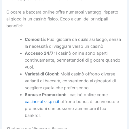
Giocare a baccarà online offre numerosi vantaggi rispetto
al gioco in un casinò fisico. Ecco alcuni dei principali
benefici:
Comodità:
Puoi giocare da qualsiasi luogo, senza
la necessità di viaggiare verso un casinò.
Accesso 24/7:
I casinò online sono aperti
continuamente, permettendoti di giocare quando
vuoi.
Varietà di Giochi:
Molti casinò offrono diverse
varianti di baccarà, consentendo ai giocatori di
scegliere quella che preferiscono.
Bonus e Promozioni:
I casinò online come
casino-afk-spin.it
offrono bonus di benvenuto e
promozioni che possono aumentare il tuo
bankroll.
Strategie per Vincere a Baccarà