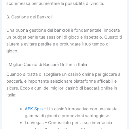
scommessa per aumentare le possibilità di vincita.
3. Gestione del Bankroll
Una buona gestione del bankroll è fondamentale. Imposta
un budget per le tue sessioni di gioco e rispettalo. Questo ti
aiuterà a evitare perdite e a prolungare il tuo tempo di
gioco.
I Migliori Casinò di Baccarà Online in Italia
Quando si tratta di scegliere un casinò online per giocare a
baccarà, è importante selezionare piattaforme affidabili e
sicure. Ecco alcuni dei migliori casinò di baccarà online in
Italia:
AFK Spin
– Un casinò innovativo con una vasta
gamma di giochi e promozioni vantaggiose.
LeoVegas – Conosciuto per la sua interfaccia