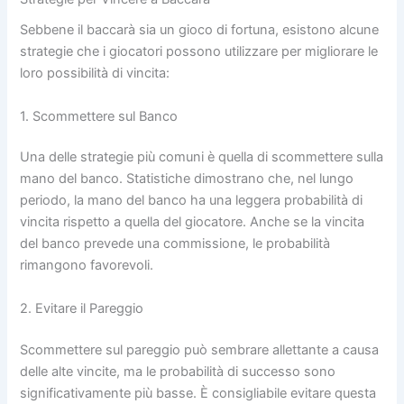
Sebbene il baccarà sia un gioco di fortuna, esistono alcune
strategie che i giocatori possono utilizzare per migliorare le
loro possibilità di vincita:
1. Scommettere sul Banco
Una delle strategie più comuni è quella di scommettere sulla
mano del banco. Statistiche dimostrano che, nel lungo
periodo, la mano del banco ha una leggera probabilità di
vincita rispetto a quella del giocatore. Anche se la vincita
del banco prevede una commissione, le probabilità
rimangono favorevoli.
2. Evitare il Pareggio
Scommettere sul pareggio può sembrare allettante a causa
delle alte vincite, ma le probabilità di successo sono
significativamente più basse. È consigliabile evitare questa