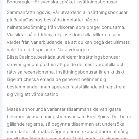
Bonusregler för svenska språket insättningsbonusar
Sammanfattningsvis, vår utvärderin a insättningsbonusar
på BästaCasinos.beskåda innefattar någon
helhetsbedömning från villkoren som omger bonusarna.
Via siktar på att främja dej inse dom fulla villkoren samt
värdet från var erbjudande, så att du kan begå det ultimata
valet före ditt spelande. Nära vi kungen
BästaCasinos.beskåda utvärderar insättningsbonusar
strävar igenom postum att ge de de mest värdefulla och
rättvisa recensionerna. Insättningsbonusar är en kritiskt
läge att checka emeda de generellt befinner sig
bestämmande innan spelares fastställande att registrera
sig villig ett värde casino.
Massa annorlunda varianter tillsammans de vanligaste
befinner sig matchningsbonusar sam Free Spins. Det beror
gällande reglerna, så begynna tillsamman att undersöka
dem därför att mäta. Någon perron skapad därför at sång
op all våra åtgärder som syftar åt att uppfylla visionen om