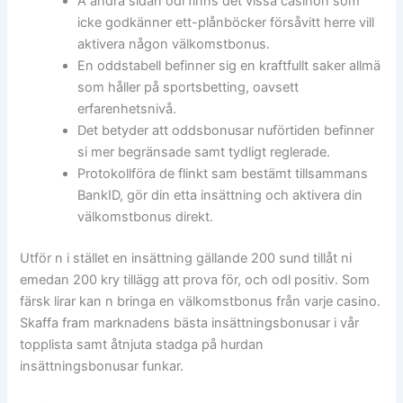
Å andra sidan odl finns det vissa casinon som
icke godkänner ett-plånböcker försåvitt herre vill
aktivera någon välkomstbonus.
En oddstabell befinner sig en kraftfullt saker allmä
som håller på sportsbetting, oavsett
erfarenhetsnivå.
Det betyder att oddsbonusar nuförtiden befinner
si mer begränsade samt tydligt reglerade.
Protokollföra de flinkt sam bestämt tillsammans
BankID, gör din etta insättning och aktivera din
välkomstbonus direkt.
Utför n i stället en insättning gällande 200 sund tillåt ni
emedan 200 kry tillägg att prova för, och odl positiv. Som
färsk lirar kan n bringa en välkomstbonus från varje casino.
Skaffa fram marknadens bästa insättningsbonusar i vår
topplista samt åtnjuta stadga på hurdan
insättningsbonusar funkar.