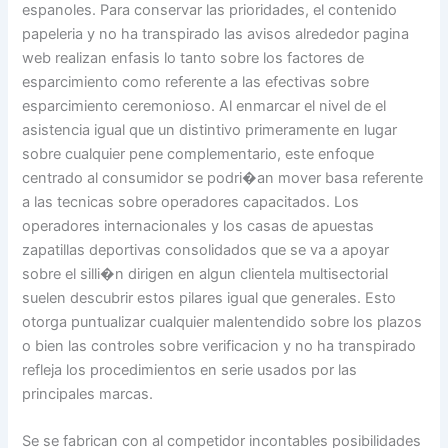
espanoles. Para conservar las prioridades, el contenido
papeleria y no ha transpirado las avisos alrededor pagina
web realizan enfasis lo tanto sobre los factores de
esparcimiento como referente a las efectivas sobre
esparcimiento ceremonioso. Al enmarcar el nivel de el
asistencia igual que un distintivo primeramente en lugar
sobre cualquier pene complementario, este enfoque
centrado al consumidor se podri�an mover basa referente
a las tecnicas sobre operadores capacitados. Los
operadores internacionales y los casas de apuestas
zapatillas deportivas consolidados que se va a apoyar
sobre el silli�n dirigen en algun clientela multisectorial
suelen descubrir estos pilares igual que generales. Esto
otorga puntualizar cualquier malentendido sobre los plazos
o bien las controles sobre verificacion y no ha transpirado
refleja los procedimientos en serie usados por las
principales marcas.
Se se fabrican con al competidor incontables posibilidades