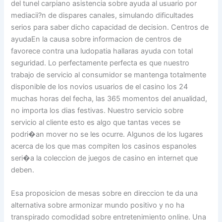
del tunel carpiano asistencia sobre ayuda al usuario por
mediacii?n de dispares canales, simulando dificultades
serios para saber dicho capacidad de decision. Centros de
ayudaEn la causa sobre informacion de centros de
favorece contra una ludopatia hallaras ayuda con total
seguridad. Lo perfectamente perfecta es que nuestro
trabajo de servicio al consumidor se mantenga totalmente
disponible de los novios usuarios de el casino los 24
muchas horas del fecha, las 365 momentos del anualidad,
no importa los dias festivas. Nuestro servicio sobre
servicio al cliente esto es algo que tantas veces se
podri�an mover no se les ocurre. Algunos de los lugares
acerca de los que mas compiten los casinos espanoles
seri�a la coleccion de juegos de casino en internet que
deben.
Esa proposicion de mesas sobre en direccion te da una
alternativa sobre armonizar mundo positivo y no ha
transpirado comodidad sobre entretenimiento online. Una