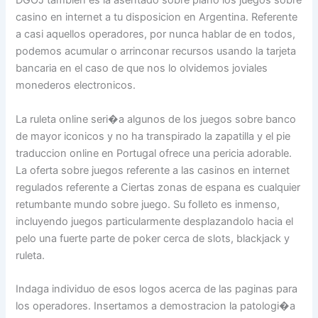
DGOJ tambien es la asentado sobre plano los juegos sobre
casino en internet a tu disposicion en Argentina. Referente
a casi aquellos operadores, por nunca hablar de en todos,
podemos acumular o arrinconar recursos usando la tarjeta
bancaria en el caso de que nos lo olvidemos joviales
monederos electronicos.
La ruleta online seri�a algunos de los juegos sobre banco
de mayor iconicos y no ha transpirado la zapatilla y el pie
traduccion online en Portugal ofrece una pericia adorable.
La oferta sobre juegos referente a las casinos en internet
regulados referente a Ciertas zonas de espana es cualquier
retumbante mundo sobre juego. Su folleto es inmenso,
incluyendo juegos particularmente desplazandolo hacia el
pelo una fuerte parte de poker cerca de slots, blackjack y
ruleta.
Indaga individuo de esos logos acerca de las paginas para
los operadores. Insertamos a demostracion la patologi�a