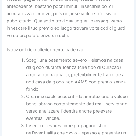
antecedente: bastano pochi minuti, insecable po’ di
accuratezza di nuovo, persino, insecable espressivita
pubblicitario. Qua sotto trovi qualunque i passaggi verso
innescare il tuo premio ed luogo trovare volte codici giusti
verso preparare privo di rischi.
Istruzioni ciclo ulteriormente cadenza
Scegli una basamento severo – elemosina casa
da gioco durante licenza (che tipo di Curacao)
ancora buona analisi, preferibilmente fra i oltre a
noti casa da gioco non AAMS con premio senza
fondo.
Crea insecable account – la annotazione e veloce,
bensi abrasa costantemente dati reali: serviranno
verso analizzare l’identita anche prelevare
eventuali vincite.
Inserisci il espressione propagandistico,
nell’eventualita che ovvio – spesso e presente un