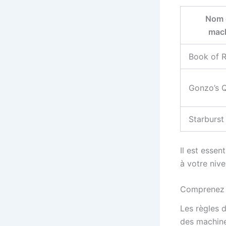
Nom 
mac
Book of 
Gonzo’s 
Starburst
Il est essen
à votre niv
Comprenez l
Les règles d
des machine