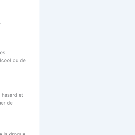
.
ses
alcool ou de
e hasard et
uer de
e la drogue.