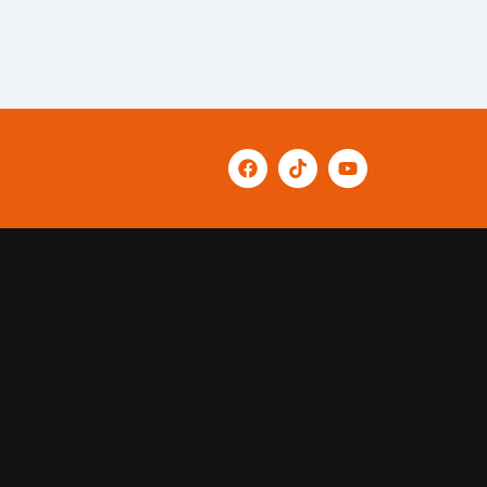
F
T
Y
a
i
o
c
k
u
e
t
t
b
o
u
o
k
b
o
e
k