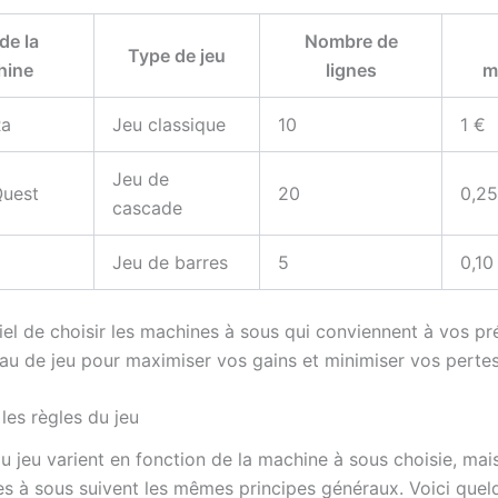
de la
Nombre de
Type de jeu
hine
lignes
m
Ra
Jeu classique
10
1 €
Jeu de
Quest
20
0,25
cascade
Jeu de barres
5
0,10
tiel de choisir les machines à sous qui conviennent à vos pr
eau de jeu pour maximiser vos gains et minimiser vos pertes
es règles du jeu
u jeu varient en fonction de la machine à sous choisie, mais
s à sous suivent les mêmes principes généraux. Voici quel