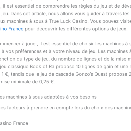
, il est essentiel de comprendre les règles du jeu et de dé
 jeu. Dans cet article, nous allons vous guider à travers les
aux machines à sous à True Luck Casino. Vous pouvez visiter
sino France
pour découvrir les différentes options de jeux.
mencer à jouer, il est essentiel de choisir les machines à 
 à vos préférences et à votre niveau de jeu. Les machines 
onction du type de jeu, du nombre de lignes et de la mise m
 jeu classique Book of Ra propose 10 lignes de gain et une 
 1 €, tandis que le jeu de cascade Gonzo’s Quest propose 2
 mise minimale de 0,25 €.
les machines à sous adaptées à vos besoins
ues facteurs à prendre en compte lors du choix des machine