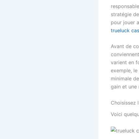
responsable
stratégie de
pour jouer 
trueluck ca
Avant de com
conviennent
varient en f
exemple, le
minimale de
gain et une
Choisissez 
Voici quelq