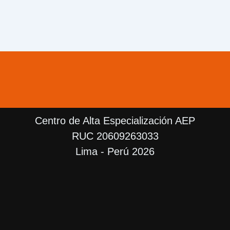
Centro de Alta Especialización AEP
RUC 20609263033
Lima - Perú 2026