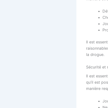
Dé
Ch
Jo
Pro
Il est esse
raisonnables
la drogue.
Sécurité et 
Il est essen
qu’il est po
manière res
Jo
Ne 