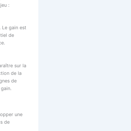
jeu :
. Le gain est
tiel de
ce.
aître sur la
tion de la
ignes de
 gain.
lopper une
us de