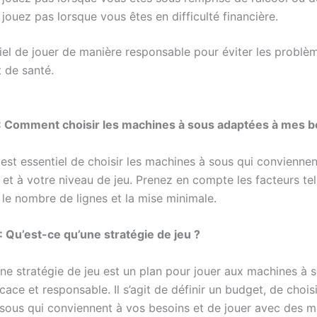
jouez pas lorsque vous êtes en difficulté financière.
tiel de jouer de manière responsable pour éviter les problè
t de santé.
: Comment choisir les machines à sous adaptées à mes b
 est essentiel de choisir les machines à sous qui convienne
et à votre niveau de jeu. Prenez en compte les facteurs tel
 le nombre de lignes et la mise minimale.
: Qu’est-ce qu’une stratégie de jeu ?
ne stratégie de jeu est un plan pour jouer aux machines à 
cace et responsable. Il s’agit de définir un budget, de choisi
sous qui conviennent à vos besoins et de jouer avec des m