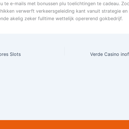
u te e-mails met bonussen plu toelichtingen te cadeau. Zo
chikken verwerft verkeersgeleiding kant vanuit strategie en
ende akelig zeker fulltime wettelijk opererend gokbedrijf.
ores Slots