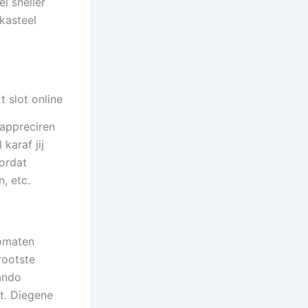
el sneller
kasteel
 appreciren
karaf jij
oordat
, etc.
tomaten
rootste
ando
t. Diegene