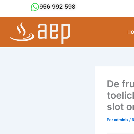
Ir
956 992 598
al
contenido
H
De fr
toelic
slot 
Por
admlnlx
/
6