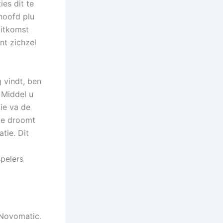
ies dit te
hoofd plu
uitkomst
nt zichzel
 vindt, ben
 Middel u
ie va de
wie droomt
tie. Dit
spelers
 Novomatic.