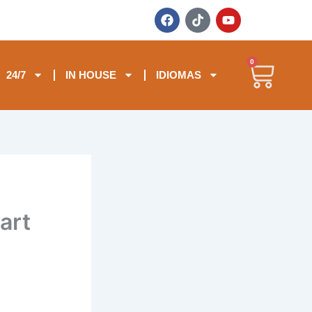
F
T
Y
a
i
o
c
k
u
e
t
t
b
o
u
0
Cart
o
k
b
24/7
IN HOUSE
IDIOMAS
o
e
k
art