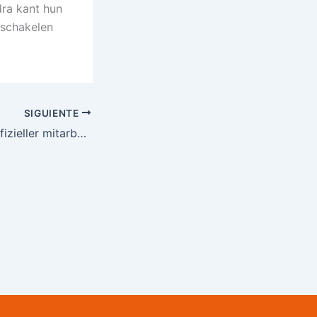
dra kant hun
 schakelen
SIGUIENTE
Verde Casino inoffizieller mitarbeiter Einigung: Entsprechend schneidet das Anbieter rund unser Konkurrenzkampf nicht bevor?