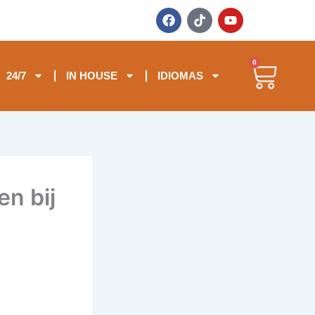
F
T
Y
a
i
o
c
k
u
e
t
t
b
o
u
0
Cart
o
k
b
24/7
IN HOUSE
IDIOMAS
o
e
k
n bij