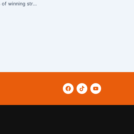
Unlocking secrets of winning strategies at casinos
F
T
Y
a
i
o
c
k
u
e
t
t
b
o
u
o
k
b
o
e
k