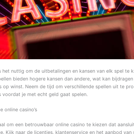
s het nuttig om de uitbetalingen en kansen van elk spel te 
llen bieden hogere kansen dan andere, wat kan bijdragen
s op winst. Neem de tijd om verschillende spellen uit te pr
voordat je met echt geld gaat spelen.
te online casino’s
aal om een betrouwbaar online casino te kiezen dat aansluit
ie. Kijk naar de licenties, klantenservice en het aanbod van 