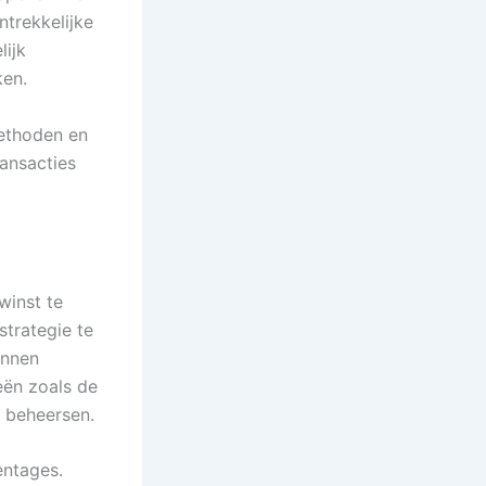
ntrekkelijke
lijk
ken.
methoden en
ransacties
winst te
strategie te
innen
ieën zoals de
e beheersen.
entages.