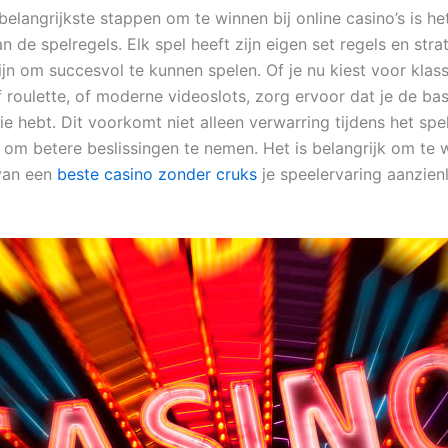
elangrijkste stappen om te winnen bij online casino’s is he
n de spelregels. Elk spel heeft zijn eigen set regels en stra
ijn om succesvol te kunnen spelen. Of je nu kiest voor klas
 roulette, of moderne videoslots, zorg ervoor dat je de bas
e hebt. Dit voorkomt niet alleen verwarring tijdens het spe
k om betere beslissingen te nemen. Het is belangrijk om te 
van een
beste casino zonder cruks
je speelervaring aanzienl