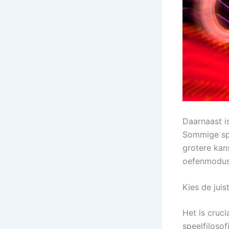
Daarnaast i
Sommige spe
grotere kan
oefenmodus 
Kies de juis
Het is cruci
speelfilosof