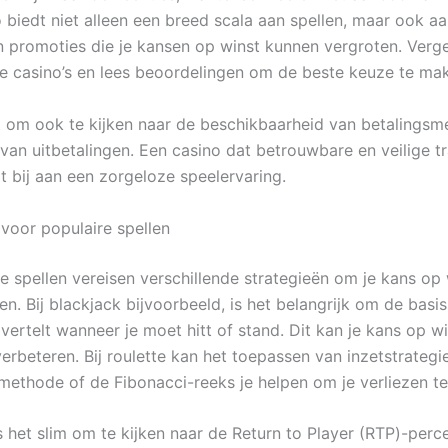
 biedt niet alleen een breed scala aan spellen, maar ook aa
 promoties die je kansen op winst kunnen vergroten. Verge
de casino’s en lees beoordelingen om de beste keuze te ma
t om ook te kijken naar de beschikbaarheid van betalings
 van uitbetalingen. Een casino dat betrouwbare en veilige t
t bij aan een zorgeloze speelervaring.
 voor populaire spellen
e spellen vereisen verschillende strategieën om je kans op 
n. Bij blackjack bijvoorbeeld, is het belangrijk om de basis
e vertelt wanneer je moet hitt of stand. Dit kan je kans op w
verbeteren. Bij roulette kan het toepassen van inzetstrateg
methode of de Fibonacci-reeks je helpen om je verliezen t
s het slim om te kijken naar de Return to Player (RTP)-perc