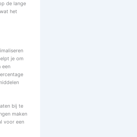
op de lange
 wat het
ximaliseren
helpt je om
n een
percentage
 middelen
aten bij te
singen maken
l voor een